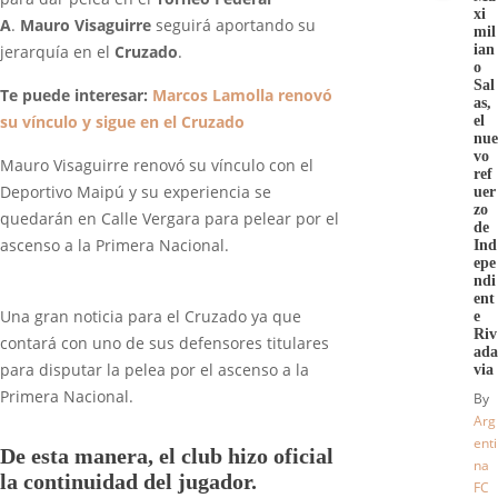
xi
A
.
Mauro Visaguirre
seguirá aportando su
mil
ian
jerarquía en el
Cruzado
.
o
Sal
Te puede interesar:
Marcos Lamolla renovó
as,
su vínculo y sigue en el Cruzado
el
nue
vo
Mauro Visaguirre renovó su vínculo con el
ref
Deportivo Maipú y su experiencia se
uer
zo
quedarán en Calle Vergara para pelear por el
de
ascenso a la Primera Nacional.
Ind
epe
ndi
ent
Una gran noticia para el Cruzado ya que
e
Riv
contará con uno de sus defensores titulares
ada
para disputar la pelea por el ascenso a la
via
Primera Nacional.
By
Arg
enti
De esta manera, el club hizo oficial
na
la continuidad del jugador.
FC