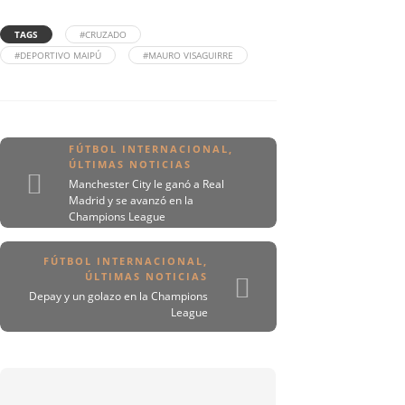
TAGS
#CRUZADO
#DEPORTIVO MAIPÚ
#MAURO VISAGUIRRE
FÚTBOL INTERNACIONAL
,
ÚLTIMAS NOTICIAS
Manchester City le ganó a Real
Madrid y se avanzó en la
Champions League
FÚTBOL INTERNACIONAL
,
ÚLTIMAS NOTICIAS
Depay y un golazo en la Champions
League