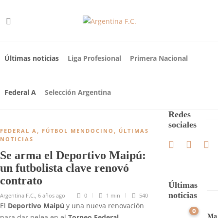
Últimas noticias
Liga Profesional
Primera Nacional
Federal A
Selección Argentina
Redes
sociales
FEDERAL A
,
FÚTBOL MENDOCINO
,
ÚLTIMAS
NOTICIAS
Se arma el Deportivo Maipú:
un futbolista clave renovó
contrato
Últimas
noticias
Argentina F.C.
,
6 años ago
0
1 min
540
El
Deportivo Maipú
y una nueva renovación
0
Ma
para dar pelea en el
Torneo Federal