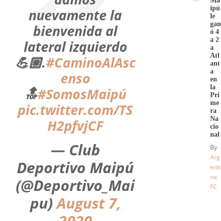
Ma
ipú
nuevamente la
le
gan
bienvenida al
ó 4
a 2
lateral izquierdo
a
Atl
💪🏼.
#CaminoAlAsc
ant
a
enso
en
la
🔝
#SomosMaipú
Pri
me
pic.twitter.com/TS
ra
Na
H2pfvjCF
cio
nal
— Club
By
Arg
Deportivo Maipú
enti
na
(@Deportivo_Mai
FC
pu)
August 7,
2020