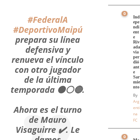
0
#FederalA
Ind
epe
#DeportivoMaipú
ndi
ent
prepara su línea
e
Riv
defensiva y
ada
via
renueva el vínculo
per
dió
con otro jugador
ant
e
de la última
Sar
mie
temporada ⚫⚪🔴.
nto
By
Arg
Ahora es el turno
enti
na
de Mauro
FC
Visaguirre ✔️. Le
damos
0