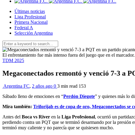
Últimas noticias
Liga Profesional
Primera Nacional
Federal A
Selección Argentina
El enfrentamiento fue más intenso fuera del juego que en el marcador.
TDM 2025
Megaconectados remontó y venció 7-3 a PQ
Argentina FC
,
2 años ago
0
3 min
read
153
Sábado lleno de emociones en “
Perdón Diegote
” y quienes más lo d
Mira también:
Triforijab es de copa de oro, Megaconectados se 
Antes del
Boca vs River
en la
Liga Profesional
, ocurrió un partida
perdiendo contra un PQT que se terminó desarmando por la presión en l
terminó muy caliente y no parecía que se quisiesen mucho.