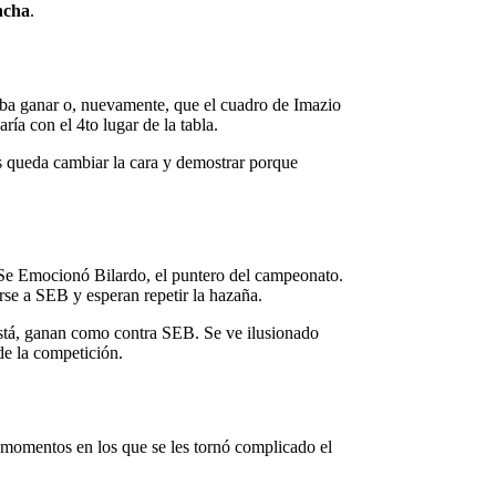
ncha
.
aba ganar o, nuevamente, que el cuadro de Imazio
aría con el 4to lugar de la tabla.
es queda cambiar la cara y demostrar porque
a Se Emocionó Bilardo, el puntero del campeonato.
rse a SEB y esperan repetir la hazaña.
está, ganan como contra SEB. Se ve ilusionado
 de la competición.
s momentos en los que se les tornó complicado el