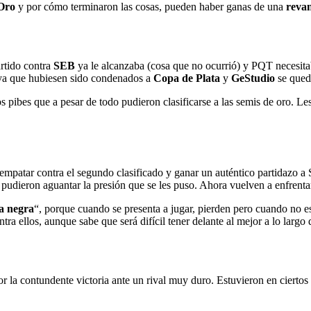
Oro
y por cómo terminaron las cosas, pueden haber ganas de una
reva
rtido contra
SEB
ya le alcanzaba (cosa que no ocurrió) y PQT necesit
, ya que hubiesen sido condenados a
Copa de Plata
y
GeStudio
se qued
os pibes que a pesar de todo pudieron clasificarse a las semis de oro. L
 empatar contra el segundo clasificado y ganar un auténtico partidazo 
 pudieron aguantar la presión que se les puso. Ahora vuelven a enfrenta
ja negra
“, porque cuando se presenta a jugar, pierden pero cuando no 
ntra ellos, aunque sabe que será difícil tener delante al mejor a lo largo
r la contundente victoria ante un rival muy duro. Estuvieron en cierto