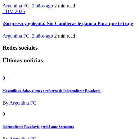
Argentina FC
,
2 años ago
2 min
read
TDM 2025
¡Sorpresa y goleada! Sin Canilleras le ganó a Para que te traje
Argentina FC
,
2 años ago
2 min
read
Redes sociales
Últimas noticias
0
Maximiliano Salas, el nuevo refuerzo de Independiente Rivadavia
By
Argentina FC
0
Independiente Rivadavia perdió ante Sarmiento
By
Argentina FC