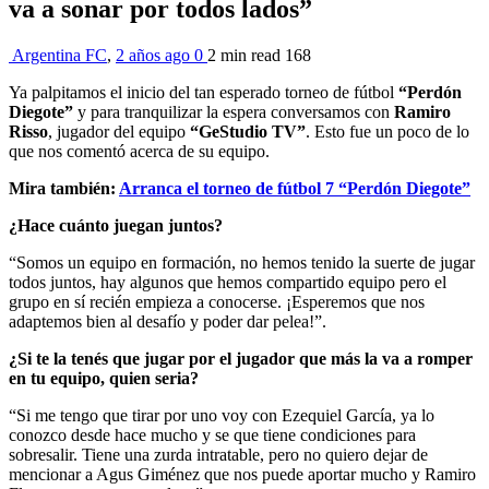
va a sonar por todos lados”
Argentina FC
,
2 años ago
0
2 min
read
168
Ya palpitamos el inicio del tan esperado torneo de fútbol
“Perdón
Diegote”
y para tranquilizar la espera conversamos con
Ramiro
Risso
, jugador del equipo
“GeStudio TV”
. Esto fue un poco de lo
que nos comentó acerca de su equipo.
Mira también:
Arranca el torneo de fútbol 7 “Perdón Diegote”
¿Hace cuánto juegan juntos?
“Somos un equipo en formación, no hemos tenido la suerte de jugar
todos juntos, hay algunos que hemos compartido equipo pero el
grupo en sí recién empieza a conocerse. ¡Esperemos que nos
adaptemos bien al desafío y poder dar pelea!”.
¿Si te la tenés que jugar por el jugador que más la va a romper
en tu equipo, quien seria?
“Si me tengo que tirar por uno voy con Ezequiel García, ya lo
conozco desde hace mucho y se que tiene condiciones para
sobresalir. Tiene una zurda intratable, pero no quiero dejar de
mencionar a Agus Giménez que nos puede aportar mucho y Ramiro