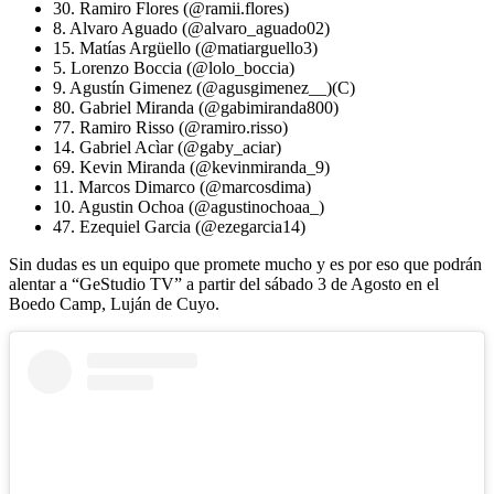
30. Ramiro Flores (@ramii.flores)
8. Alvaro Aguado (@alvaro_aguado02)
15. Matías Argüello (@matiarguello3)
5. Lorenzo Boccia (@lolo_boccia)
9. Agustín Gimenez (@agusgimenez__)(C)
80. Gabriel Miranda (@gabimiranda800)
77. Ramiro Risso (@ramiro.risso)
14. Gabriel Acìar (@gaby_aciar)
69. Kevin Miranda (@kevinmiranda_9)
11. Marcos Dimarco (@marcosdima)
10. Agustin Ochoa (@agustinochoaa_)
47. Ezequiel Garcia (@ezegarcia14)
Sin dudas es un equipo que promete mucho y es por eso que podrán
alentar a “GeStudio TV” a partir del sábado 3 de Agosto en el
Boedo Camp, Luján de Cuyo.