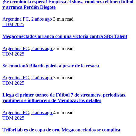
¡Se terminó la espera! Empieza el show, comienza el buen fútbol
y arranca Perdón Diegote
Argentina FC
,
2 años ago
3 min
read
TDM 2025
Megaconectados arrancó con una victoria contra SBS Talent
Argentina FC
,
2 años ago
2 min
read
TDM 2025
Se emocionó Bilardo goleó, a pesar de la resaca
Argentina FC
,
2 años ago
3 min
read
TDM 2025
Llega el primer torneo de Fútbol 7 de streamers, periodistas,
youtubers e influencers de Mendoza: los detalles
Argentina FC
,
2 años ago
4 min
read
TDM 2025
Triforijab es de copa de oro, Megaconectados se complica