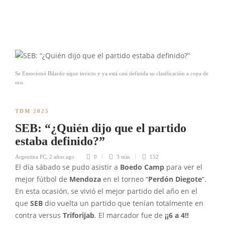
Se Emocionó Bilardo sigue invicto y ya está casi definida su clasificación a copa de
oro.
TDM 2025
SEB: “¿Quién dijo que el partido
estaba definido?”
Argentina FC
,
2 años ago
0
3 min
152
El día sábado se pudo asistir a
Boedo Camp
para ver el
mejor fútbol de
Mendoza
en el torneo “
Perdón Diegote
“.
En esta ocasión, se vivió el mejor partido del año en el
que
SEB
dio vuelta un partido que tenían totalmente en
contra versus
Triforijab
. El marcador fue de
¡¡6 a 4!!