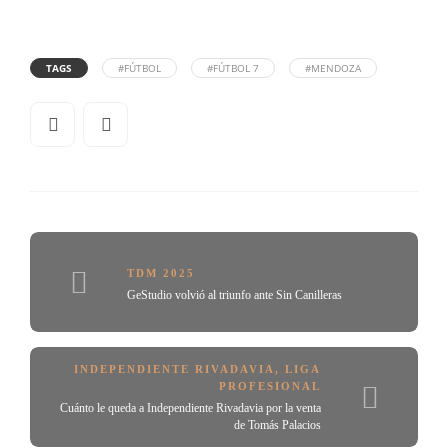
TAGS
#FÚTBOL
#FÚTBOL 7
#MENDOZA
TDM 2025
GeStudio volvió al triunfo ante Sin Canilleras
INDEPENDIENTE RIVADAVIA
,
LIGA
PROFESIONAL
Cuánto le queda a Independiente Rivadavia por la venta
de Tomás Palacios