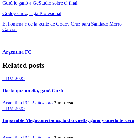
Gurú le ganó a GeStudio sobre el final
Godoy Cruz
,
Liga Profesional
El homenaje de la gente de Godoy Cruz para Santiago Morro
Garcia
Argentina FC
Related posts
TDM 2025
Hasta que un día, ganó Gurú
Argentina FC
,
2 años ago
2 min
read
TDM 2025
Imparable Megaconectados, lo dió vuelta, ganó y quedó tercero
Argentina FC
,
2 años ago
2 min
read