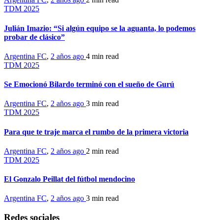
TDM 2025
Julián Imazio: “Si algún equipo se la aguanta, lo podemos
probar de clásico”
Argentina FC
,
2 años ago
4 min
read
TDM 2025
Se Emocionó Bilardo terminó con el sueño de Gurú
Argentina FC
,
2 años ago
3 min
read
TDM 2025
Para que te traje marca el rumbo de la primera victoria
Argentina FC
,
2 años ago
2 min
read
TDM 2025
El Gonzalo Peillat del fútbol mendocino
Argentina FC
,
2 años ago
3 min
read
Redes sociales