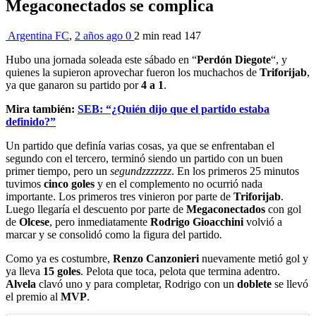
Megaconectados se complica
Argentina FC
,
2 años ago
0
2 min
read
147
Hubo una jornada soleada este sábado en “
Perdón Diegote
“, y
quienes la supieron aprovechar fueron los muchachos de
Triforijab
,
ya que ganaron su partido por
4 a 1
.
Mira también:
SEB: “¿Quién dijo que el partido estaba
definido?”
Un partido que definía varias cosas, ya que se enfrentaban el
segundo con el tercero, terminó siendo un partido con un buen
primer tiempo, pero un
segundzzzzzzz
. En los primeros 25 minutos
tuvimos
cinco goles
y en el complemento no ocurrió nada
importante. Los primeros tres vinieron por parte de
Triforijab
.
Luego llegaría el descuento por parte de
Megaconectados
con gol
de
Olcese
, pero inmediatamente
Rodrigo Gioacchini
volvió a
marcar y se consolidó como la figura del partido
.
Como ya es costumbre,
Renzo Canzonieri
nuevamente metió gol y
ya lleva
15 goles
. Pelota que toca, pelota que termina adentro.
Alvela
clavó uno y para completar, Rodrigo con un
doblete
se llevó
el premio al
MVP
.