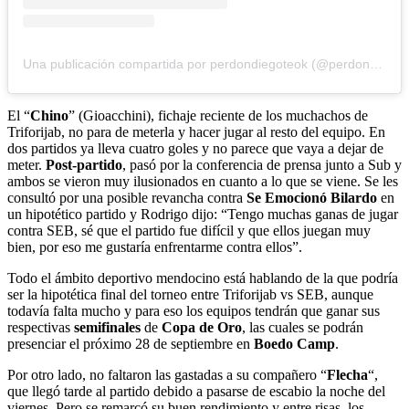
Una publicación compartida por perdondiegoteok (@perdondiegoteok)
El “
Chino
” (Gioacchini), fichaje reciente de los muchachos de
Triforijab, no para de meterla y hacer jugar al resto del equipo. En
dos partidos ya lleva cuatro goles y no parece que vaya a dejar de
meter.
Post-partido
, pasó por la conferencia de prensa junto a Sub y
ambos se vieron muy ilusionados en cuanto a lo que se viene. Se les
consultó por una posible revancha contra
Se Emocionó Bilardo
en
un hipotético partido y Rodrigo dijo: “Tengo muchas ganas de jugar
contra SEB, sé que el partido fue difícil y que ellos juegan muy
bien, por eso me gustaría enfrentarme contra ellos”.
Todo el ámbito deportivo mendocino está hablando de la que podría
ser la hipotética final del torneo entre Triforijab vs SEB, aunque
todavía falta mucho y para eso los equipos tendrán que ganar sus
respectivas
semifinales
de
Copa de Oro
, las cuales se podrán
presenciar el próximo 28 de septiembre en
Boedo Camp
.
Por otro lado, no faltaron las gastadas a su compañero “
Flecha
“,
que llegó tarde al partido debido a pasarse de escabio la noche del
viernes. Pero se remarcó su buen rendimiento y entre risas, los