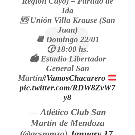
Región Cuyo) – Partido de
Ida
🆚️ Unión Villa Krause (San
Juan)
📆 Domingo 22/01
🕜 18:00 hs.
🏟 Estadio Libertador
General San
Martín
#VamosChacarero
pic.twitter.com/RDW8ZvW7
y8
— Atlético Club San
Martín de Mendoza
(@acsmmza)
January 17,