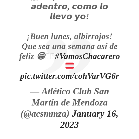
𝙖𝙙𝙚𝙣𝙩𝙧𝙤, 𝙘𝙤𝙢𝙤 𝙡𝙤
𝙡𝙡𝙚𝙫𝙤 𝙮𝙤!
¡Buen lunes, albirrojos!
Que sea una semana así de
feliz 😁👍🏻
#VamosChacarero
pic.twitter.com/cohVarVG6r
— Atlético Club San
Martín de Mendoza
(@acsmmza)
January 16,
2023