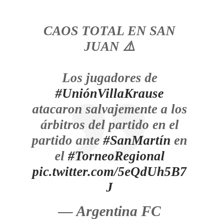
CAOS TOTAL EN SAN
JUAN ⚠️
Los jugadores de
#UniónVillaKrause
atacaron salvajemente a los
árbitros del partido en el
partido ante
#SanMartín
en
el
#TorneoRegional
pic.twitter.com/5eQdUh5B7
J
— Argentina FC