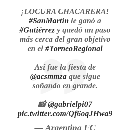
¡LOCURA CHACARERA!
#SanMartín
le ganó a
#Gutiérrez
y quedó un paso
más cerca del gran objetivo
en el
#TorneoRegional
Así fue la fiesta de
@acsmmza
que sigue
soñando en grande.
📸
@gabrielpi07
pic.twitter.com/Qf6oqJHwa9
— Argentina FC