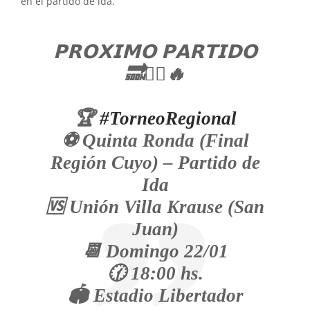
en el partido de ida.
𝗣𝗥𝗢𝗫𝗜𝗠𝗢 𝗣𝗔𝗥𝗧𝗜𝗗𝗢
🔜✊🏼🔥
🏆
#TorneoRegional
⚽️ Quinta Ronda (Final
Región Cuyo) – Partido de
Ida
🆚️ Unión Villa Krause (San
Juan)
📆 Domingo 22/01
🕜 18:00 hs.
🏟 Estadio Libertador