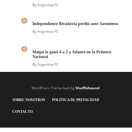
By
Argentina FC
0
Independiente Rivadavia perdió ante Sarmiento
By
Argentina FC
0
Maipú le ganó 4 a 2 a Atlanta en la Primera
Nacional
By
Argentina FC
WordPress Theme built by
Shufflehound
.
SOBRE NOSOTROS
POLÍTICA DE PRIVACIDAD
CONTACTO