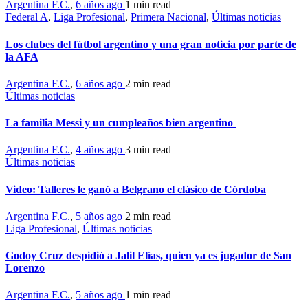
Argentina F.C.
,
6 años ago
1 min
read
Federal A
,
Liga Profesional
,
Primera Nacional
,
Últimas noticias
Los clubes del fútbol argentino y una gran noticia por parte de
la AFA
Argentina F.C.
,
6 años ago
2 min
read
Últimas noticias
La familia Messi y un cumpleaños bien argentino
Argentina F.C.
,
4 años ago
3 min
read
Últimas noticias
Video: Talleres le ganó a Belgrano el clásico de Córdoba
Argentina F.C.
,
5 años ago
2 min
read
Liga Profesional
,
Últimas noticias
Godoy Cruz despidió a Jalil Elías, quien ya es jugador de San
Lorenzo
Argentina F.C.
,
5 años ago
1 min
read