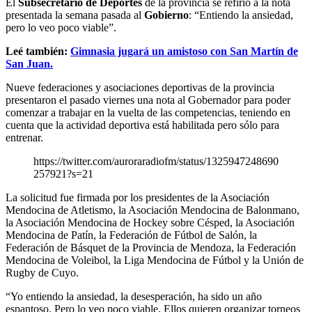
El
Subsecretario de Deportes
de la provincia se refirió a la nota
presentada la semana pasada al
Gobierno
: “Entiendo la ansiedad,
pero lo veo poco viable”.
Leé también:
Gimnasia jugará un amistoso con San Martín de
San Juan.
Nueve federaciones y asociaciones deportivas de la provincia
presentaron el pasado viernes una nota al Gobernador para poder
comenzar a trabajar en la vuelta de las competencias, teniendo en
cuenta que la actividad deportiva está habilitada pero sólo para
entrenar.
https://twitter.com/auroraradiofm/status/1325947248690
257921?s=21
La solicitud fue firmada por los presidentes de la Asociación
Mendocina de Atletismo, la Asociación Mendocina de Balonmano,
la Asociación Mendocina de Hockey sobre Césped, la Asociación
Mendocina de Patín, la Federación de Fútbol de Salón, la
Federación de Básquet de la Provincia de Mendoza, la Federación
Mendocina de Voleibol, la Liga Mendocina de Fútbol y la Unión de
Rugby de Cuyo.
“Yo entiendo la ansiedad, la desesperación, ha sido un año
espantoso. Pero lo veo poco viable. Ellos quieren organizar torneos