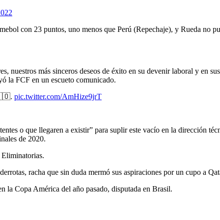
2022
 Conmebol con 23 puntos, uno menos que Perú (Repechaje), y Rueda no p
s, nuestros más sinceros deseos de éxito en su devenir laboral y en sus
ayó la FCF en un escueto comunicado.
🇨🇴.
pic.twitter.com/AmHize9jrT
entes o que llegaren a existir” para suplir este vacío en la dirección 
inales de 2020.
 Eliminatorias.
 derrotas, racha que sin duda mermó sus aspiraciones por un cupo a Qat
en la Copa América del año pasado, disputada en Brasil.