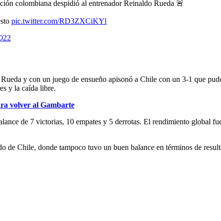
ección colombiana despidió al entrenador Reinaldo Rueda 🚨
esto
pic.twitter.com/RD3ZXCiKYl
2022
ra Rueda y con un juego de ensueño apisonó a Chile con un 3-1 que pud
s y la caída libre.
ra volver al Gambarte
balance de 7 victorias, 10 empates y 5 derrotas. El rendimiento global f
ndo de Chile, donde tampoco tuvo un buen balance en términos de resul