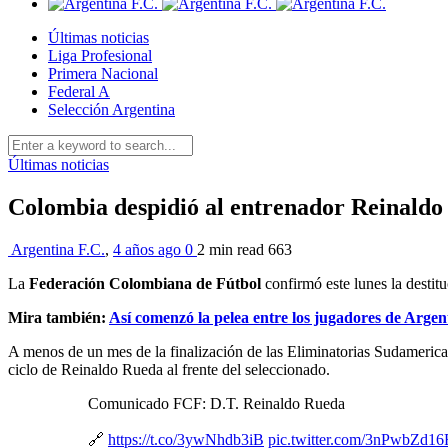
Últimas noticias
Liga Profesional
Primera Nacional
Federal A
Selección Argentina
Últimas noticias
Colombia despidió al entrenador Reinald
Argentina F.C.
,
4 años ago
0
2 min
read
663
La
Federación Colombiana de Fútbol
confirmó este lunes la destit
Mira también:
Así comenzó la pelea entre los jugadores de Argent
A menos de un mes de la finalización de las Eliminatorias Sudameric
ciclo de Reinaldo Rueda al frente del seleccionado.
Comunicado FCF: D.T. Reinaldo Rueda
🔗
https://t.co/3ywNhdb3iB
pic.twitter.com/3nPwbZd16