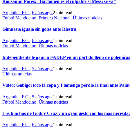
Rousaund Pares: “Bartomeu es el culpable si Messi se va”
Argentina F.C.
,
6 años ago
2 min
read
Fútbol Mendocino
,
Primera Nacional
,
Últimas noticias
Gimnasia iguala sin goles ante Riestra
Argentina F.C.
,
6 años ago
1 min
read
Fútbol Mendocino
,
Últimas noticias
Independiente le ganó a FADEP en un partido lleno de polémicas
Argentina F.C.
,
5 años ago
1 min
read
Últimas noticias
Video: Gabigol tocó la copa y Flamengo perdió la final ante Palm
Argentina F.C.
,
5 años ago
1 min
read
Fútbol Mendocino
,
Últimas noticias
Los hinchas de Godoy Cruz y un gran gesto con los más necesita
Argentina F.C.
,
6 años ago
1 min
read