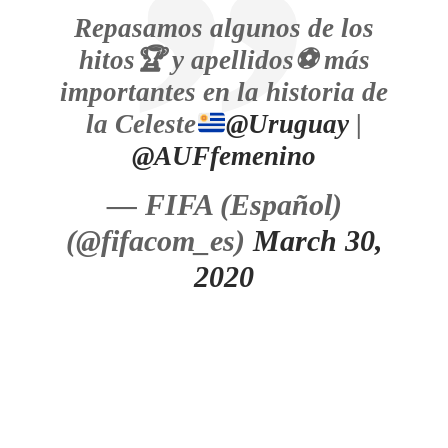
Repasamos algunos de los
hitos
🏆
y apellidos
⚽️
más
importantes en la historia de
la Celeste
@Uruguay
|
@AUFfemenino
— FIFA (Español)
(@fifacom_es)
March 30,
2020