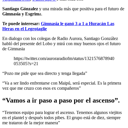
Santiago Gónzalez
y una mirada más que positiva para el futuro de
Gimnasia y Esgrim
a.
Te puede interesar:
Gimnasia le ganó 3 a 1 a Huracán Las
Heras en el Legrotaglie
En dialogo con los colegas de Radio Aurora, Santiago González
habló del presente del Lobo y mirá con muy buenos ojos el futuro
de Gimnasia
https://twitter.com/auroraradiofm/status/1321576878940
053505?s=21
“Pozo me pide que sea directo y tenga llegada”
“Va a ser lindo enfrentarse con Maipú, será especial. Es la primera
vez que me cruzo con esos ex compañeros”
“Vamos a ir paso a paso por el ascenso”.
“Tenemos equipo para lograr el ascenso. Tenemos algunos viejitos
en el plantel y después todos pibes. El grupo está de diez, siempre
me trataron de la mejor manera”