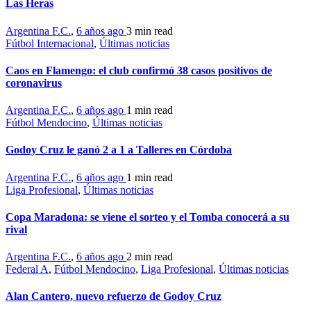
Las Heras
Argentina F.C.
,
6 años ago
3 min
read
Fútbol Internacional
,
Últimas noticias
Caos en Flamengo: el club confirmó 38 casos positivos de
coronavirus
Argentina F.C.
,
6 años ago
1 min
read
Fútbol Mendocino
,
Últimas noticias
Godoy Cruz le ganó 2 a 1 a Talleres en Córdoba
Argentina F.C.
,
6 años ago
1 min
read
Liga Profesional
,
Últimas noticias
Copa Maradona: se viene el sorteo y el Tomba conocerá a su
rival
Argentina F.C.
,
6 años ago
2 min
read
Federal A
,
Fútbol Mendocino
,
Liga Profesional
,
Últimas noticias
Alan Cantero, nuevo refuerzo de Godoy Cruz