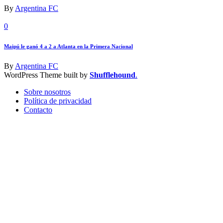
By
Argentina FC
0
Maipú le ganó 4 a 2 a Atlanta en la Primera Nacional
By
Argentina FC
WordPress Theme built by
Shufflehound
.
Sobre nosotros
Política de privacidad
Contacto