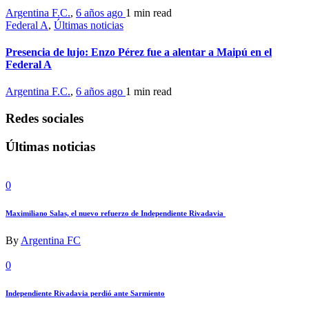
Argentina F.C.
,
6 años ago
1 min
read
Federal A
,
Últimas noticias
Presencia de lujo: Enzo Pérez fue a alentar a Maipú en el
Federal A
Argentina F.C.
,
6 años ago
1 min
read
Redes sociales
Últimas noticias
0
Maximiliano Salas, el nuevo refuerzo de Independiente Rivadavia
By
Argentina FC
0
Independiente Rivadavia perdió ante Sarmiento