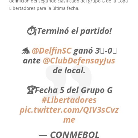
definición del segundo clasificado del grupo G de la Copa
Libertadores para la última fecha.
⏱️¡Terminó el partido!
🐬
@DelfinSC
ganó 3⃣-0⃣
ante
@ClubDefensayJus
de local.
🏆Fecha 5 del Grupo G
#Libertadores
pic.twitter.com/QIV3sCvz
me
— CONMEBOL