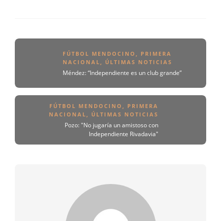
FÚTBOL MENDOCINO
,
PRIMERA
NACIONAL
,
ÚLTIMAS NOTICIAS
Méndez: “Independiente es un club grande”
FÚTBOL MENDOCINO
,
PRIMERA
NACIONAL
,
ÚLTIMAS NOTICIAS
Pozo: "No jugaría un amistoso con
Independiente Rivadavia"