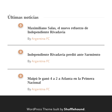
Últimas noticias
0
Maximiliano Salas, el nuevo refuerzo de
Independiente Rivadavia
By
Argentina FC
0
Independiente Rivadavia perdió ante Sarmiento
By
Argentina FC
0
Maipú le ganó 4 a 2 a Atlanta en la Primera
Nacional
By
Argentina FC
WordPress Theme built by
Shufflehound
.