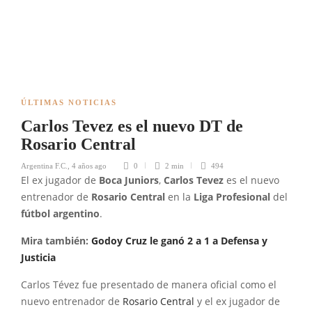
ÚLTIMAS NOTICIAS
Carlos Tevez es el nuevo DT de
Rosario Central
Argentina F.C.
,
4 años ago
0
2 min
494
El ex jugador de
Boca Juniors
,
Carlos Tevez
es el nuevo
entrenador de
Rosario Central
en la
Liga Profesional
del
fútbol argentino
.
Mira también:
Godoy Cruz le ganó 2 a 1 a Defensa y
Justicia
Carlos Tévez fue presentado de manera oficial como el
nuevo entrenador de
Rosario Central
y el ex jugador de