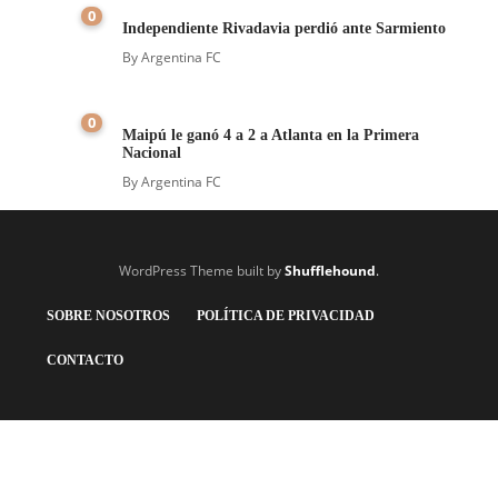
0
Independiente Rivadavia perdió ante Sarmiento
By
Argentina FC
0
Maipú le ganó 4 a 2 a Atlanta en la Primera
Nacional
By
Argentina FC
WordPress Theme built by
Shufflehound
.
SOBRE NOSOTROS
POLÍTICA DE PRIVACIDAD
CONTACTO