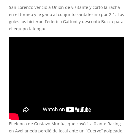
San Lorenzo venció a Unión de visitante y cortó la racha
en el torneo y le ganó al conjunto santafesino por 2-1. Los
goles los hicieron Federico Gattoni y descontó Bucca para
el equipo tatengue.
El elenco de Gustavo Munúa, que cayó 1 a 0 ante Racing
en Avellaneda perdió de local ante un “Cuervo” golpeado.