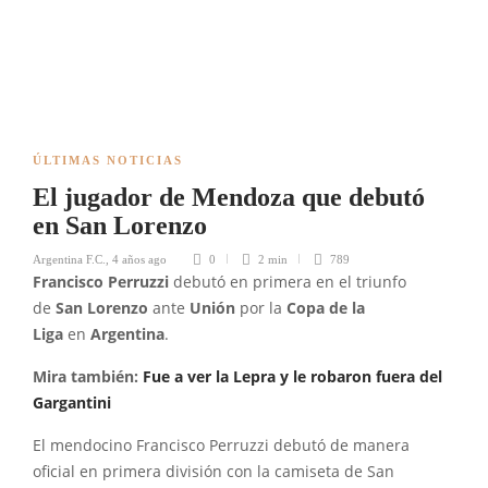
ÚLTIMAS NOTICIAS
El jugador de Mendoza que debutó
en San Lorenzo
Argentina F.C.
,
4 años ago
0
2 min
789
Francisco Perruzzi
debutó en primera en el triunfo
de
San Lorenzo
ante
Unión
por la
Copa de la
Liga
en
Argentina
.
Mira también:
Fue a ver la Lepra y le robaron fuera del
Gargantini
El mendocino Francisco Perruzzi debutó de manera
oficial en primera división con la camiseta de San