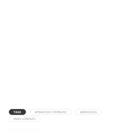
TAGS
#FRANCISCO PERRUZZI
#MENDOZA
#SAN LORENZO