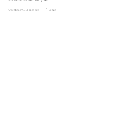
Argentina F.C.
,
3 años ago
3 min