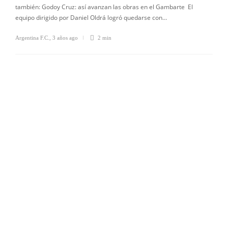
también: Godoy Cruz: así avanzan las obras en el Gambarte El
equipo dirigido por Daniel Oldrá logró quedarse con…
Argentina F.C.
,
3 años ago
2 min