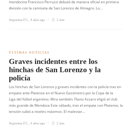
mendocino Francisco Perruzzi debutó de manera oficial en primera
división con la camiseta de San Lorenzo de Almagro. Lo…
Argentina F.C.
,
4 años ago
2 min
ÚLTIMAS NOTICIAS
Graves incidentes entre los
hinchas de San Lorenzo y la
policía
Los hinchas de San Lorenzo y graves incidentes con la policía tras en
empate ante Platense en el Nuevo Gasómetro por la Copa de la
Liga del fútbol argentino. Mira también: Flavio Azzaro eligió al club
más grande de Mendoza Este sábado, tras el empate con Platense, la
tensión subió a niveles máximos. El malestar…
Argentina F.C.
,
4 años ago
2 min