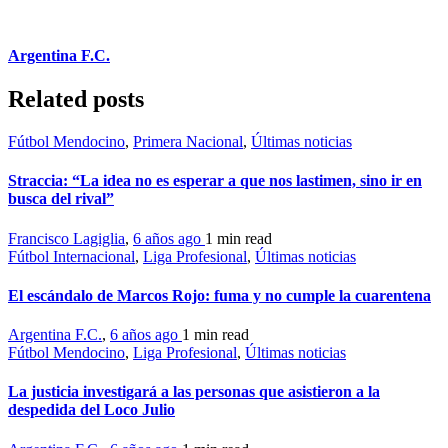
Argentina F.C.
Related posts
Fútbol Mendocino
,
Primera Nacional
,
Últimas noticias
Straccia: “La idea no es esperar a que nos lastimen, sino ir en
busca del rival”
Francisco Lagiglia
,
6 años ago
1 min
read
Fútbol Internacional
,
Liga Profesional
,
Últimas noticias
El escándalo de Marcos Rojo: fuma y no cumple la cuarentena
Argentina F.C.
,
6 años ago
1 min
read
Fútbol Mendocino
,
Liga Profesional
,
Últimas noticias
La justicia investigará a las personas que asistieron a la
despedida del Loco Julio