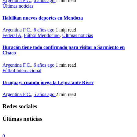
Argentina F.C.
,
6 años ago
1 min
read
Últimas noticias
Habilitan nuevos deportes en Mendoza
Argentina F.C.
,
6 años ago
1 min
read
Federal A
,
Fútbol Mendocino
,
Últimas noticias
Huracán tiene todo confirmado para visitar a Sarmiento en
Chaco
Argentina F.C.
,
6 años ago
1 min
read
Fútbol Internacional
Uruguay: cuando juega la Lepra ante River
Argentina F.C.
,
5 años ago
2 min
read
Redes sociales
Últimas noticias
0