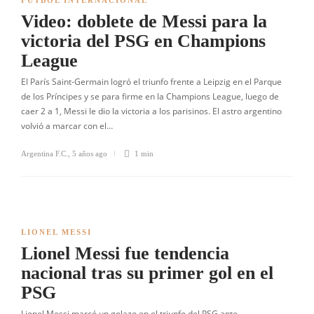
FÚTBOL INTERNACIONAL
Video: doblete de Messi para la
victoria del PSG en Champions
League
El París Saint-Germain logró el triunfo frente a Leipzig en el Parque
de los Príncipes y se para firme en la Champions League, luego de
caer 2 a 1, Messi le dio la victoria a los parisinos. El astro argentino
volvió a marcar con el…
Argentina F.C.
,
5 años ago
1 min
LIONEL MESSI
Lionel Messi fue tendencia
nacional tras su primer gol en el
PSG
Lionel Messi marcó un golazo en el triunfo del PSG ante