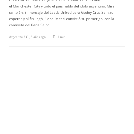
el Manchester City y todo el país habló del ídolo argentino. Mirá
también: El mensaje del Leeds United para Godoy Cruz Se hizo
esperar y al fin llegó, Lionel Messi convirtió su primer gol con la
camiseta del Paris Saint…
Argentina F.C.
,
5 años ago
1 min