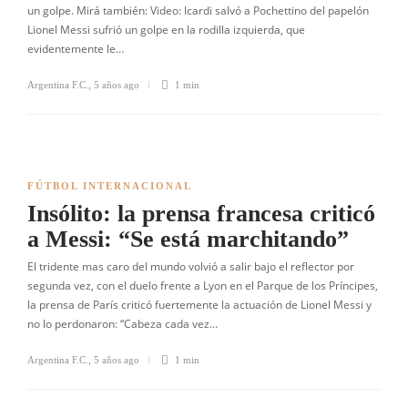
un golpe. Mirá también: Video: Icardi salvó a Pochettino del papelón
Lionel Messi sufrió un golpe en la rodilla izquierda, que
evidentemente le…
Argentina F.C.
,
5 años ago
1 min
FÚTBOL INTERNACIONAL
Insólito: la prensa francesa criticó
a Messi: “Se está marchitando”
El tridente mas caro del mundo volvió a salir bajo el reflector por
segunda vez, con el duelo frente a Lyon en el Parque de los Príncipes,
la prensa de París criticó fuertemente la actuación de Lionel Messi y
no lo perdonaron: “Cabeza cada vez…
Argentina F.C.
,
5 años ago
1 min