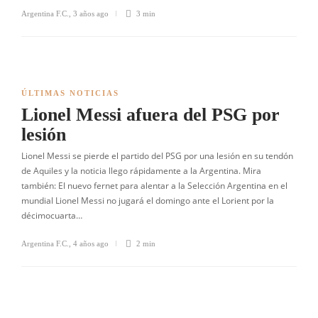
Argentina F.C.
,
3 años ago
3 min
ÚLTIMAS NOTICIAS
Lionel Messi afuera del PSG por
lesión
Lionel Messi se pierde el partido del PSG por una lesión en su tendón
de Aquiles y la noticia llego rápidamente a la Argentina. Mira
también: El nuevo fernet para alentar a la Selección Argentina en el
mundial Lionel Messi no jugará el domingo ante el Lorient por la
décimocuarta…
Argentina F.C.
,
4 años ago
2 min