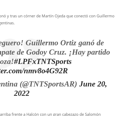
onó y tras un córner de Martín Ojeda que conectó con Guillermo
gentinas.
eguero! Guillermo Ortiz ganó de
mpate de Godoy Cruz. ¡Hay partido
oza!
#LPFxTNTSports
itter.com/nmv8o4G92R
entina (@TNTSportsAR)
June 20,
2022
 arriba frente a Halcón con un gran cabezazo de Salomón