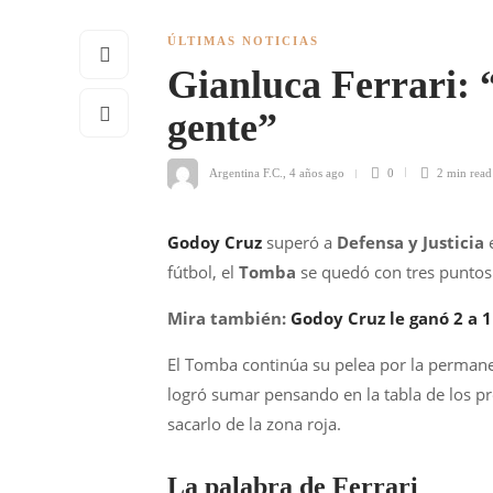
ÚLTIMAS NOTICIAS
Gianluca Ferrari: “
gente”
Argentina F.C.
,
4 años ago
0
2 min
read
Godoy Cruz
superó a
Defensa y Justicia
fútbol, el
Tomba
se quedó con tres punto
Mira también:
Godoy Cruz le ganó 2 a 1
El Tomba continúa su pelea por la permanen
logró sumar pensando en la tabla de los pr
sacarlo de la zona roja.
La palabra de Ferrari