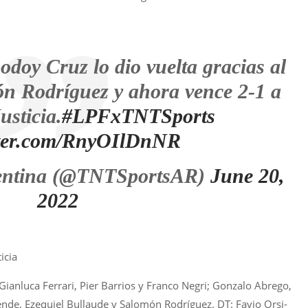
odoy Cruz lo dio vuelta gracias al
n Rodríguez y ahora vence 2-1 a
usticia.
#LPFxTNTSports
itter.com/RnyOIlDnNR
entina (@TNTSportsAR)
June 20,
2022
ticia
Gianluca Ferrari, Pier Barrios y Franco Negri; Gonzalo Abrego,
nde, Ezequiel Bullaude y Salomón Rodríguez. DT: Favio Orsi-