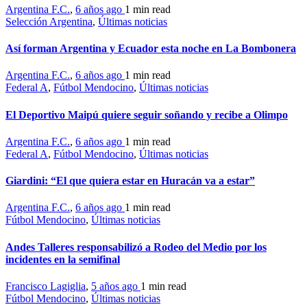
Argentina F.C.
,
6 años ago
1 min
read
Selección Argentina
,
Últimas noticias
Así forman Argentina y Ecuador esta noche en La Bombonera
Argentina F.C.
,
6 años ago
1 min
read
Federal A
,
Fútbol Mendocino
,
Últimas noticias
El Deportivo Maipú quiere seguir soñando y recibe a Olimpo
Argentina F.C.
,
6 años ago
1 min
read
Federal A
,
Fútbol Mendocino
,
Últimas noticias
Giardini: “El que quiera estar en Huracán va a estar”
Argentina F.C.
,
6 años ago
1 min
read
Fútbol Mendocino
,
Últimas noticias
Andes Talleres responsabilizó a Rodeo del Medio por los
incidentes en la semifinal
Francisco Lagiglia
,
5 años ago
1 min
read
Fútbol Mendocino
,
Últimas noticias