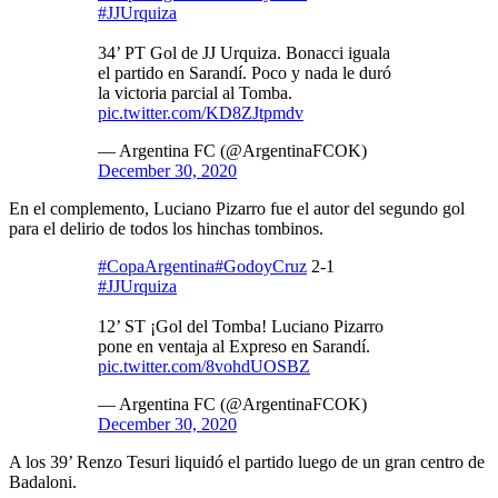
#JJUrquiza
34’ PT Gol de JJ Urquiza. Bonacci iguala
el partido en Sarandí. Poco y nada le duró
la victoria parcial al Tomba.
pic.twitter.com/KD8ZJtpmdv
— Argentina FC (@ArgentinaFCOK)
December 30, 2020
En el complemento, Luciano Pizarro fue el autor del segundo gol
para el delirio de todos los hinchas tombinos.
#CopaArgentina
#GodoyCruz
2-1
#JJUrquiza
12’ ST ¡Gol del Tomba! Luciano Pizarro
pone en ventaja al Expreso en Sarandí.
pic.twitter.com/8vohdUOSBZ
— Argentina FC (@ArgentinaFCOK)
December 30, 2020
A los 39’ Renzo Tesuri liquidó el partido luego de un gran centro de
Badaloni.