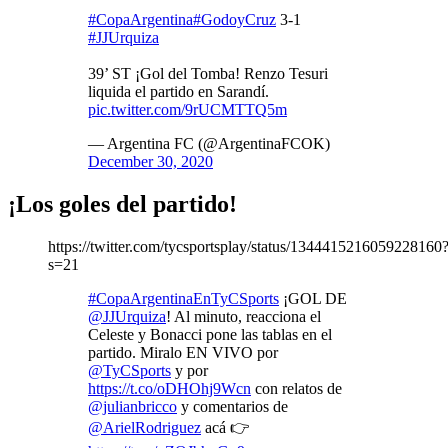
#CopaArgentina
#GodoyCruz
3-1
#JJUrquiza
39’ ST ¡Gol del Tomba! Renzo Tesuri
liquida el partido en Sarandí.
pic.twitter.com/9rUCMTTQ5m
— Argentina FC (@ArgentinaFCOK)
December 30, 2020
¡Los goles del partido!
https://twitter.com/tycsportsplay/status/1344415216059228160
s=21
#CopaArgentinaEnTyCSports
¡GOL DE
@JJUrquiza
! Al minuto, reacciona el
Celeste y Bonacci pone las tablas en el
partido. Miralo EN VIVO por
@TyCSports
y por
https://t.co/oDHOhj9Wcn
con relatos de
@julianbricco
y comentarios de
@ArielRodriguez
acá 👉