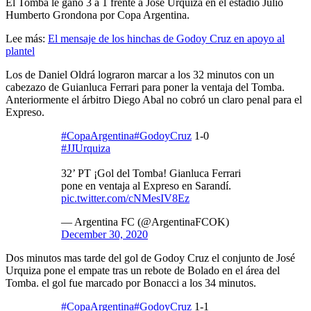
El Tomba le ganó 3 a 1 frente a José Urquiza en el estadio Julio
Humberto Grondona por Copa Argentina.
Lee más:
El mensaje de los hinchas de Godoy Cruz en apoyo al
plantel
Los de Daniel Oldrá lograron marcar a los 32 minutos con un
cabezazo de Guianluca Ferrari para poner la ventaja del Tomba.
Anteriormente el árbitro Diego Abal no cobró un claro penal para el
Expreso.
#CopaArgentina
#GodoyCruz
1-0
#JJUrquiza
32’ PT ¡Gol del Tomba! Gianluca Ferrari
pone en ventaja al Expreso en Sarandí.
pic.twitter.com/cNMesIV8Ez
— Argentina FC (@ArgentinaFCOK)
December 30, 2020
Dos minutos mas tarde del gol de Godoy Cruz el conjunto de José
Urquiza pone el empate tras un rebote de Bolado en el área del
Tomba. el gol fue marcado por Bonacci a los 34 minutos.
#CopaArgentina
#GodoyCruz
1-1