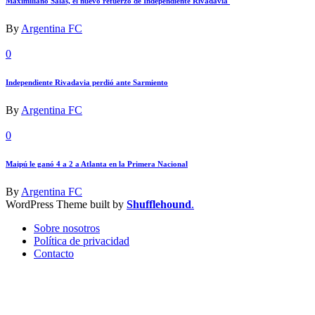
Maximiliano Salas, el nuevo refuerzo de Independiente Rivadavia
By
Argentina FC
0
Independiente Rivadavia perdió ante Sarmiento
By
Argentina FC
0
Maipú le ganó 4 a 2 a Atlanta en la Primera Nacional
By
Argentina FC
WordPress Theme built by
Shufflehound
.
Sobre nosotros
Política de privacidad
Contacto