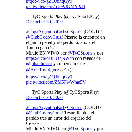
https://t.co/gZQJbhqGy9
pic.twitter.com/h50AJOMYXH
— TyC Sports Play (@TyCSportsPlay)
December 30, 2020
#CopaArgentinaEnTyCSports
¡GOL DE
@ClubGodoyCruz
! Pizarro la encontró en
el punto penal y no perdonó; ahora el
Tomba gana 2-1.
Miralo EN VIVO por
@TyCSports
y por
https://t.co/oDHOhj9Wcn
con relatos de
@julianbricco
y comentarios de
@ArielRodriguez
acá 👉
https://t.co/gZQJbhqGy9
pic.twitter.com/ZM5FwWma5V
— TyC Sports Play (@TyCSportsPlay)
December 30, 2020
#CopaArgentinaEnTyCSports
¡GOL DE
@ClubGodoyCruz
! Tesuri liquida el
partido tras un error del arquero del
Celeste.
Miralo EN VIVO por
@TyCSports
y por