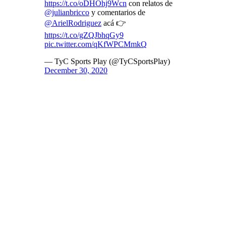
https://t.co/oDHOhj9Wcn
con relatos de
@julianbricco
y comentarios de
@ArielRodriguez
acá 👉
https://t.co/gZQJbhqGy9
pic.twitter.com/qKfWPCMmkQ
— TyC Sports Play (@TyCSportsPlay)
December 30, 2020