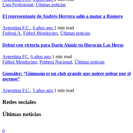
Liga Profesional
,
Últimas noticias
El representante de Andrés Herrera salió a matar a Romero
Argentina F.C.
,
6 años ago
2 min
read
Federal A
,
Fútbol Mendocino
,
Últimas noticias
Debut con victoria para Darío Alaniz en Huracán Las Heras
Argentina FC
,
6 años ago
1 min
read
Fútbol Mendocino
,
Primera Nacional
,
Últimas noticias
González: “Gimnasia es un club grande que quiere pelear por el
ascenso”
Argentina F.C.
,
5 años ago
1 min
read
Redes sociales
Últimas noticias
0