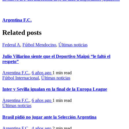
Argentina F.C.
Related posts
Federal A
,
Fútbol Mendocino
,
Últimas noticias
Julio Villarino siente que el Deportivo Maipú “le faltó el
respeto”
Argentina F.C.
,
6 años ago
1 min
read
Fútbol Internacional
,
Últimas noticias
Inter y Sevilla igualan en la final de la Europa League
Argentina F.C.
,
6 años ago
1 min
read
Últimas noticias
Brasil pidió no jugar ante la Selección Argentina
Argentina F.C.
,
4 años ago
2 min
read