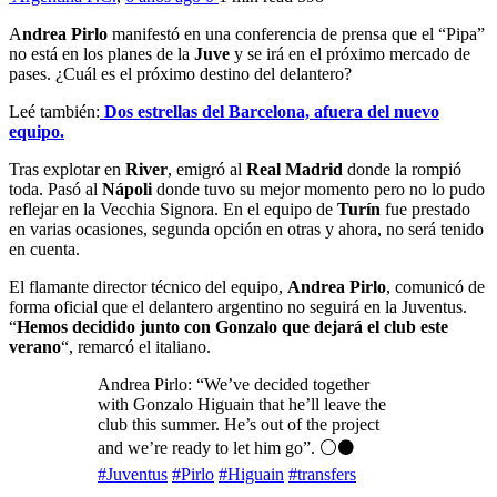
A
ndrea Pirlo
manifestó en una conferencia de prensa que el “Pipa”
no está en los planes de la
Juve
y se irá en el próximo mercado de
pases. ¿Cuál es el próximo destino del delantero?
Leé también:
Dos estrellas del Barcelona, afuera del nuevo
equipo.
Tras explotar en
River
, emigró al
Real Madrid
donde la rompió
toda. Pasó al
Nápoli
donde tuvo su mejor momento pero no lo pudo
reflejar en la Vecchia Signora. En el equipo de
Turín
fue prestado
en varias ocasiones, segunda opción en otras y ahora, no será tenido
en cuenta.
El flamante director técnico del equipo,
Andrea Pirlo
, comunicó de
forma oficial que el delantero argentino no seguirá en la Juventus.
“
Hemos decidido junto con Gonzalo que dejará el club este
verano
“, remarcó el italiano.
Andrea Pirlo: “We’ve decided together
with Gonzalo Higuain that he’ll leave the
club this summer. He’s out of the project
and we’re ready to let him go”. ⚪️⚫️
#Juventus
#Pirlo
#Higuain
#transfers