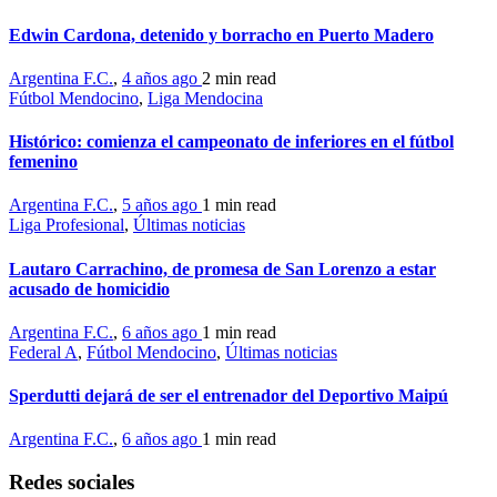
Edwin Cardona, detenido y borracho en Puerto Madero
Argentina F.C.
,
4 años ago
2 min
read
Fútbol Mendocino
,
Liga Mendocina
Histórico: comienza el campeonato de inferiores en el fútbol
femenino
Argentina F.C.
,
5 años ago
1 min
read
Liga Profesional
,
Últimas noticias
Lautaro Carrachino, de promesa de San Lorenzo a estar
acusado de homicidio
Argentina F.C.
,
6 años ago
1 min
read
Federal A
,
Fútbol Mendocino
,
Últimas noticias
Sperdutti dejará de ser el entrenador del Deportivo Maipú
Argentina F.C.
,
6 años ago
1 min
read
Redes sociales