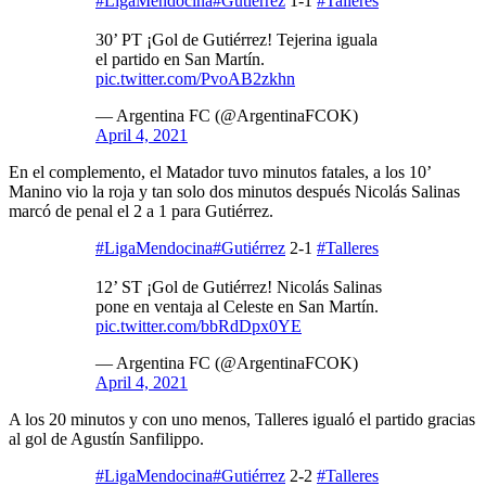
#LigaMendocina
#Gutiérrez
1-1
#Talleres
30’ PT ¡Gol de Gutiérrez! Tejerina iguala
el partido en San Martín.
pic.twitter.com/PvoAB2zkhn
— Argentina FC (@ArgentinaFCOK)
April 4, 2021
En el complemento, el Matador tuvo minutos fatales, a los 10’
Manino vio la roja y tan solo dos minutos después Nicolás Salinas
marcó de penal el 2 a 1 para Gutiérrez.
#LigaMendocina
#Gutiérrez
2-1
#Talleres
12’ ST ¡Gol de Gutiérrez! Nicolás Salinas
pone en ventaja al Celeste en San Martín.
pic.twitter.com/bbRdDpx0YE
— Argentina FC (@ArgentinaFCOK)
April 4, 2021
A los 20 minutos y con uno menos, Talleres igualó el partido gracias
al gol de Agustín Sanfilippo.
#LigaMendocina
#Gutiérrez
2-2
#Talleres