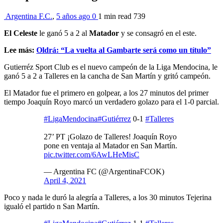
Argentina F.C.
,
5 años ago
0
1 min
read
739
El Celeste
le ganó 5 a 2 al
Matador
y se consagró en el este.
Lee más:
Oldrá: “La vuelta al Gambarte será como un título”
Gutierréz Sport Club es el nuevo campeón de la Liga Mendocina, le
ganó 5 a 2 a Talleres en la cancha de San Martín y gritó campeón.
El Matador fue el primero en golpear, a los 27 minutos del primer
tiempo Joaquín Royo marcó un verdadero golazo para el 1-0 parcial.
#LigaMendocina
#Gutiérrez
0-1
#Talleres
27’ PT ¡Golazo de Talleres! Joaquín Royo
pone en ventaja al Matador en San Martín.
pic.twitter.com/6AwLHeMisC
— Argentina FC (@ArgentinaFCOK)
April 4, 2021
Poco y nada le duró la alegría a Talleres, a los 30 minutos Tejerina
igualó el partido n San Martín.