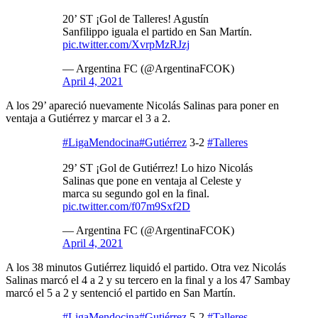
20’ ST ¡Gol de Talleres! Agustín
Sanfilippo iguala el partido en San Martín.
pic.twitter.com/XvrpMzRJzj
— Argentina FC (@ArgentinaFCOK)
April 4, 2021
A los 29’ apareció nuevamente Nicolás Salinas para poner en
ventaja a Gutiérrez y marcar el 3 a 2.
#LigaMendocina
#Gutiérrez
3-2
#Talleres
29’ ST ¡Gol de Gutiérrez! Lo hizo Nicolás
Salinas que pone en ventaja al Celeste y
marca su segundo gol en la final.
pic.twitter.com/f07m9Sxf2D
— Argentina FC (@ArgentinaFCOK)
April 4, 2021
A los 38 minutos Gutiérrez liquidó el partido. Otra vez Nicolás
Salinas marcó el 4 a 2 y su tercero en la final y a los 47 Sambay
marcó el 5 a 2 y sentenció el partido en San Martín.
#LigaMendocina
#Gutiérrez
5-2
#Talleres