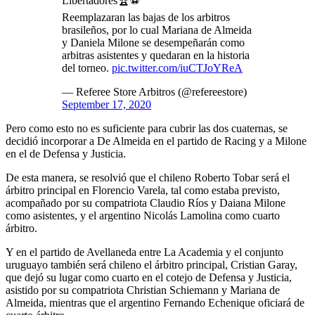
Libertadores🏆⚽️
Reemplazaran las bajas de los arbitros
brasileños, por lo cual Mariana de Almeida
y Daniela Milone se desempeñarán como
arbitras asistentes y quedaran en la historia
del torneo.
pic.twitter.com/iuCTJoYReA
— Referee Store Arbitros (@refereestore)
September 17, 2020
Pero como esto no es suficiente para cubrir las dos cuaternas, se
decidió incorporar a De Almeida en el partido de Racing y a Milone
en el de Defensa y Justicia.
De esta manera, se resolvió que el chileno Roberto Tobar será el
árbitro principal en Florencio Varela, tal como estaba previsto,
acompañado por su compatriota Claudio Ríos y Daiana Milone
como asistentes, y el argentino Nicolás Lamolina como cuarto
árbitro.
Y en el partido de Avellaneda entre La Academia y el conjunto
uruguayo también será chileno el árbitro principal, Cristian Garay,
que dejó su lugar como cuarto en el cotejo de Defensa y Justicia,
asistido por su compatriota Christian Schiemann y Mariana de
Almeida, mientras que el argentino Fernando Echenique oficiará de