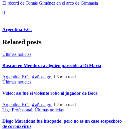
El récord de Tomás Giménez en el arco de Gimnasia
Argentina F.C.
Related posts
Últimas noticias
Buscan en Mendoza a alguien parecido a Dí María
Argentina F.C.
,
4 años ago
3 min
read
Últimas noticias
Video: así fue el violento robo al jugador de Boca
Argentina F.C.
,
4 años ago
2 min
read
Liga Profesional
,
Últimas noticias
Diego Maradona fue hisopado, pero no es un caso sospechoso
de coronavirus