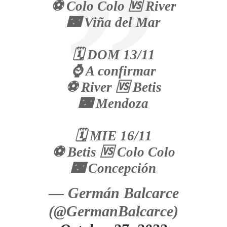
⚽️ Colo Colo 🆚 River
🌃 Viña del Mar
🗓 DOM 13/11
⌚️ A confirmar
⚽️ River 🆚 Betis
🌃 Mendoza
🗓 MIE 16/11
⚽️ Betis 🆚 Colo Colo
🌃 Concepción
— Germán Balcarce
(@GermanBalcarce)