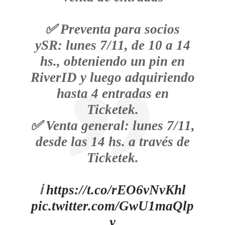
✅ Preventa para socios
ySR: lunes 7/11, de 10 a 14
hs., obteniendo un pin en
RiverID y luego adquiriendo
hasta 4 entradas en
Ticketek.
✅ Venta general: lunes 7/11,
desde las 14 hs. a través de
Ticketek.
ℹ
https://t.co/rEO6vNvKhl
pic.twitter.com/GwU1maQlp
y