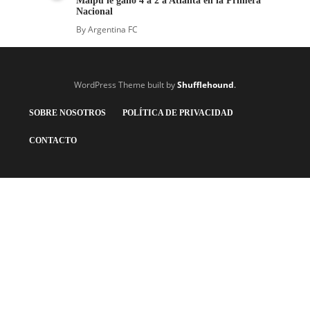
Maipú le ganó 4 a 2 a Atlanta en la Primera
Nacional
By
Argentina FC
WordPress Theme built by
Shufflehound
.
SOBRE NOSOTROS
POLÍTICA DE PRIVACIDAD
CONTACTO