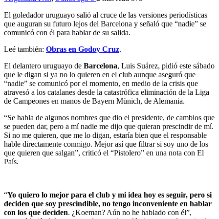
El goledador uruguayo salió al cruce de las versiones periodísticas
que auguran su futuro lejos del Barcelona y señaló que “nadie” se
comunicó con él para hablar de su salida.
Leé también:
Obras en Godoy Cruz
.
El delantero uruguayo de
Barcelona
, Luis Suárez, pidió este sábado
que le digan si ya no lo quieren en el club aunque aseguró que
“nadie” se comunicó por el momento, en medio de la crisis que
atravesó a los catalanes desde la catastrófica eliminación de la Liga
de Campeones en manos de Bayern Münich, de Alemania.
“Se habla de algunos nombres que dio el presidente, de cambios que
se pueden dar, pero a mí nadie me dijo que quieran prescindir de mí.
Si no me quieren, que me lo digan, estaría bien que el responsable
hable directamente conmigo. Mejor así que filtrar si soy uno de los
que quieren que salgan”, criticó el “Pistolero” en una nota con El
País.
“
Yo quiero lo mejor para el club y mi idea hoy es seguir, pero si
deciden que soy prescindible, no tengo inconveniente en hablar
con los que deciden
. ¿Koeman? Aún no he hablado con él”,