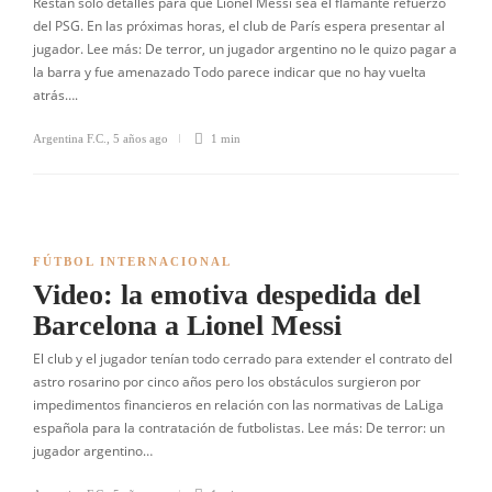
Restan solo detalles para que Lionel Messi sea el flamante refuerzo
del PSG. En las próximas horas, el club de París espera presentar al
jugador. Lee más: De terror, un jugador argentino no le quizo pagar a
la barra y fue amenazado Todo parece indicar que no hay vuelta
atrás….
Argentina F.C.
,
5 años ago
1 min
FÚTBOL INTERNACIONAL
Video: la emotiva despedida del
Barcelona a Lionel Messi
El club y el jugador tenían todo cerrado para extender el contrato del
astro rosarino por cinco años pero los obstáculos surgieron por
impedimentos financieros en relación con las normativas de LaLiga
española para la contratación de futbolistas. Lee más: De terror: un
jugador argentino…