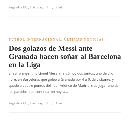
Argentina F.C.
,
6 años ago
2 min
FÚTBOL INTERNACIONAL
,
ÚLTIMAS NOTICIAS
Dos golazos de Messi ante
Granada hacen soñar al Barcelona
en la Liga
El astro argentino Lionel Messi marcó hoy dos tantos, uno de tiro
libre, en Barcelona, que goleó a Granada por 4 a 0, de visitante, y
quedó a cuatro puntos del líder Atlético de Madrid, tras jugar uno de
los partidos que continuaron hoy la…
Argentina F.C.
,
6 años ago
1 min