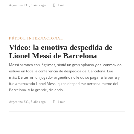
Argentina F.C.
,
5 años ago
1 min
FÚTBOL INTERNACIONAL
Video: la emotiva despedida de
Lionel Messi de Barcelona
Messi arrancó con lágrimas, sintió un gran aplauso y así conmovido
estuvo en toda la conferencia de despedida del Barcelona. Lee
más: De terror, un jugador argentino no le quiso pagar a la barra y
fue amenazado Lionel Messi quiso despedirse personalmente del
Barcelona. A lo grande, diciendo…
Argentina F.C.
,
5 años ago
1 min