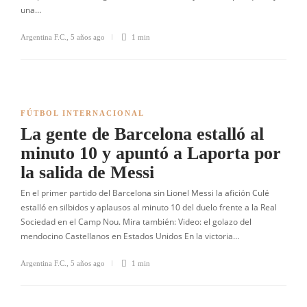
una…
Argentina F.C.
,
5 años ago
1 min
FÚTBOL INTERNACIONAL
La gente de Barcelona estalló al
minuto 10 y apuntó a Laporta por
la salida de Messi
En el primer partido del Barcelona sin Lionel Messi la afición Culé
estalló en silbidos y aplausos al minuto 10 del duelo frente a la Real
Sociedad en el Camp Nou. Mira también: Video: el golazo del
mendocino Castellanos en Estados Unidos En la victoria…
Argentina F.C.
,
5 años ago
1 min