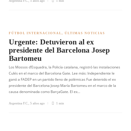
Argentina F.C.
,
5 años ago
1 min
FÚTBOL INTERNACIONAL
,
ÚLTIMAS NOTICIAS
Urgente: Detuvieron al ex
presidente del Barcelona Josep
Bartomeu
Los Mossos d’Esquadra, la Policía catalana, registró las instalaciones
Culés en el marco del Barcelona Gate. Lee más: Independiente le
ganó a FADEP en un partido lleno de polémicas Fue detenido el ex
presidente del Barcelona Josep María Bartomeu en el marco de la
causa denominada como BarçaGate. El ex…
Argentina F.C.
,
5 años ago
1 min