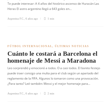
Te puede interesar: A 4 años del histórico ascenso de Huracán Las
Heras El astro argentino llegó a 643 goles en…
Argentina F.C.
,
6 años ago
1 min
FÚTBOL INTERNACIONAL
,
ÚLTIMAS NOTICIAS
Cuánto le costará a Barcelona el
homenaje de Messi a Maradona
Leo sorprendió y emocionó a todos. O a casi todos. El bonito festejo
puede traer consigo una multa para el club según un apartado del
reglamento de la FIFA. Algunos lo tomaron como una provocación.
¿Para tanto? Leé también: Messi y el mejor homenaje para…
Argentina F.C.
,
6 años ago
2 min