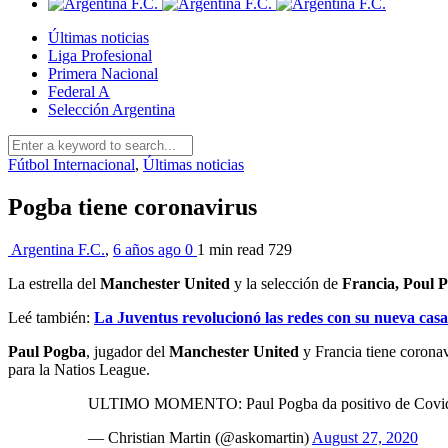
Últimas noticias
Liga Profesional
Primera Nacional
Federal A
Selección Argentina
Fútbol Internacional
,
Últimas noticias
Pogba tiene coronavirus
Argentina F.C.
,
6 años ago
0
1 min
read
729
La estrella del
Manchester United
y la selección de
Francia, Poul 
Leé también:
La Juventus revolucionó las redes con su nueva cas
Paul Pogba
, jugador del
Manchester United
y Francia tiene coronav
para la Natios League.
ULTIMO MOMENTO: Paul Pogba da positivo de Covid 19
— Christian Martin (@askomartin)
August 27, 2020