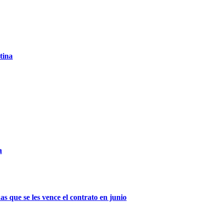
tina
a
s que se les vence el contrato en junio