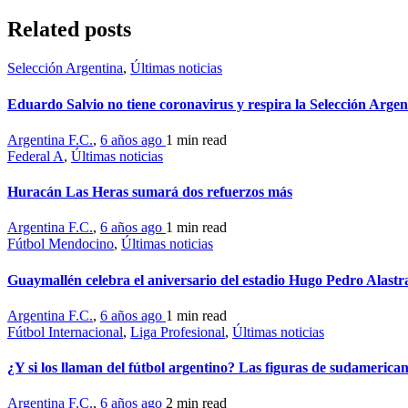
Related posts
Selección Argentina
,
Últimas noticias
Eduardo Salvio no tiene coronavirus y respira la Selección Argen
Argentina F.C.
,
6 años ago
1 min
read
Federal A
,
Últimas noticias
Huracán Las Heras sumará dos refuerzos más
Argentina F.C.
,
6 años ago
1 min
read
Fútbol Mendocino
,
Últimas noticias
Guaymallén celebra el aniversario del estadio Hugo Pedro Alastr
Argentina F.C.
,
6 años ago
1 min
read
Fútbol Internacional
,
Liga Profesional
,
Últimas noticias
¿Y si los llaman del fútbol argentino? Las figuras de sudamericana
Argentina F.C.
,
6 años ago
2 min
read