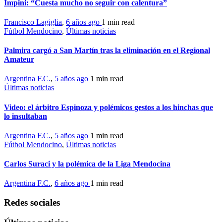
Impini: “Cuesta mucho no seguir con calentura”
Francisco Lagiglia
,
6 años ago
1 min
read
Fútbol Mendocino
,
Últimas noticias
Palmira cargó a San Martín tras la eliminación en el Regional
Amateur
Argentina F.C.
,
5 años ago
1 min
read
Últimas noticias
Video: el árbitro Espinoza y polémicos gestos a los hinchas que
lo insultaban
Argentina F.C.
,
5 años ago
1 min
read
Fútbol Mendocino
,
Últimas noticias
Carlos Suraci y la polémica de la Liga Mendocina
Argentina F.C.
,
6 años ago
1 min
read
Redes sociales