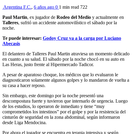
Argentina F.C.
,
6 años ago
0
1 min
read
722
Paul Martin
, ex jugador de
Rodeo del Medio
y actualmente en
Talleres
, sufrió un accidente automovilístico el sábado por la
noche.
Te puede interesar:
Godoy Cruz va a la carga por Luciano
Abecasis
El delantero de Talleres Paul Martin atraviesa un momento delicado
en cuanto a su salud. El sábado por la noche chocó en su auto en
Las Heras, justo frente al Hipermercado Tadicor.
A pesar de aparatoso choque, los médicos que lo evaluaron le
diagnosticaron solamente algunos golpes y lo mandaron de vuelta a
su casa a hacer reposo.
Sin embargo, este domingo por la noche presentó una
descompostura fuerte y tuvieron que internarlo de urgencia. Luego
de los estudios, lo operaron de inmediato y tiene “muy
comprometidos los intestinos” por el golpe y por la resistencia del
cinturón de seguridad en la zona abdominal, según informaron
desde Liga Mendocina.
Por ahora el jugador se encuentra en terapia intensiva y según