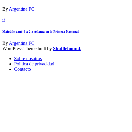
By
Argentina FC
0
Maipú le ganó 4 a 2 a Atlanta en la Primera Nacional
By
Argentina FC
WordPress Theme built by
Shufflehound
.
Sobre nosotros
Política de privacidad
Contacto