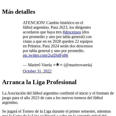
Más detalles
ATENCION! Cambio histórico en el
fútbol argentino. Para 2023, los dirigentes
acordaron que haya tres
#descensos
(dos
por promedio y uno por tabla general) con
vistas a que en en 2028 queden 22 equipos
en Primera. Para 2024 serán dos descensos
por tabla general y uno por promedio.
pic.twitter.com/2szDl4Fg86
— Marirró Varela ⭐️🌟⭐️ (@marirrovarela)
October 31, 2022
Arranca la Liga Profesional
La Asociación del fútbol argentino confirmó el inicio y el formato de
juego para el año 2023 de cara a los nuevos torneos del fútbol
argentino.
Se jugará el Torneo de la Liga durante el primer semestre, mientras
que la Copa de la Liga se llevará a cabo en la segunda mitad del