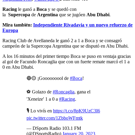
Racing
le ganó a
Boca
y se quedó con
la
Supercopa
de
Argentina
que se jugóen
Abu Dhabi
.
Mira también:
Independiente Rivadavia y un nuevo refuerzo de
Europa
Racing Club de Avellaneda le ganó 2 a 1 a Boca y se consagró
campeón de la Supercopa Argentina que se disputó en Abu Dhabi.
A los 16 minutos del primer tiempo Boca se puso en ventaja gracias
al gol de Facundo Roncaglia que con un fuerte remate marcó el 1 a
0 en Abu Dhabi.
🔵🟡 ¡Gooooooool de
#Boca
!
⚽️ Golazo de
#Roncaglia
, gana el
'Xeneize' 1 a 0 a
#Racing
.
🎙️ Lo vivís en
https://t.co/8pK9UzC3I6
pic.twitter.com/1ZbboWFmtk
— DSports Radio 103.1 FM
(@DSportsRadio)
January 20, 2023