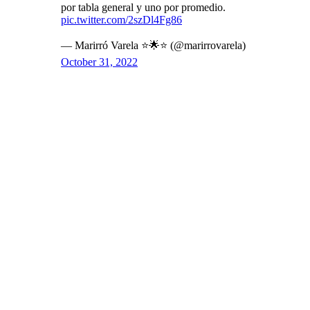
por tabla general y uno por promedio.
pic.twitter.com/2szDl4Fg86
— Marirró Varela ⭐️🌟⭐️ (@marirrovarela)
October 31, 2022