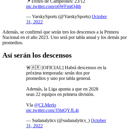
📌Trofeo de Campeones: 23/12
pic.twitter.com/o6WFmtQ4tb
— VarskySports (@VarskySports)
October
31, 2022
Además, se confirmó que serán tres los descensos a la Primera
Nacional en el año 2023. Uno será por tabla anual y los demás por
promedios.
Así serán los descensos
🚨🇦🇷 [OFICIAL] Habrá descensos en la
próxima temporada: serán dos por
promedios y uno por tabla general.
Además, la Liga apunta a que en 2028
sean 22 equipos en primera división.
Vía
@CLMerlo
pic.twitter.com/35btQYJL4i
— Sudanalytics (@sudanalytics_)
October
31, 2022