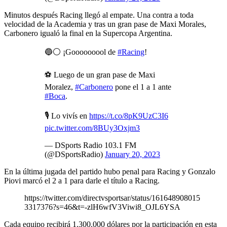
Minutos después Racing llegó al empate. Una contra a toda
velocidad de la Academia y tras un gran pase de Maxi Morales,
Carbonero igualó la final en la Supercopa Argentina.
🔵⚪️ ¡Gooooooool de
#Racing
!
⚽️ Luego de un gran pase de Maxi
Moralez,
#Carbonero
pone el 1 a 1 ante
#Boca
.
🎙️ Lo vivís en
https://t.co/8pK9UzC3I6
pic.twitter.com/8BUy3Oxjm3
— DSports Radio 103.1 FM
(@DSportsRadio)
January 20, 2023
En la última jugada del partido hubo penal para Racing y Gonzalo
Piovi marcó el 2 a 1 para darle el título a Racing.
https://twitter.com/directvsportsar/status/161648908015
3317376?s=46&t=-zlH6wfV3Viwi8_OJL6YSA
Cada equipo recibirá 1.300.000 dólares por la participación en esta