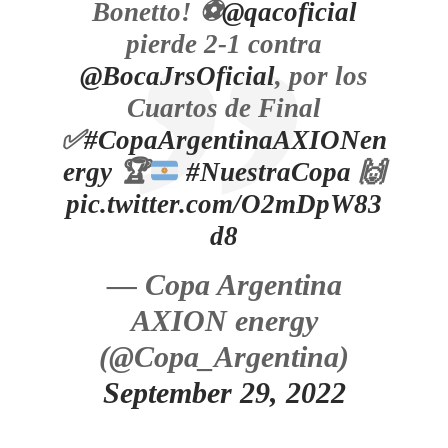
Bonetto! ⚽
@qacoficial
pierde 2-1 contra
@BocaJrsOficial
, por los
Cuartos de Final
✅
#CopaArgentinaAXIONen
ergy
🏆
#NuestraCopa
🙌
pic.twitter.com/O2mDpW83
d8
— Copa Argentina
AXION energy
(@Copa_Argentina)
September 29, 2022