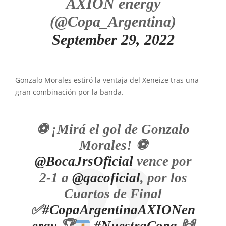
AXION energy
(@Copa_Argentina)
September 29, 2022
Gonzalo Morales estiró la ventaja del Xeneize tras una
gran combinación por la banda.
⚽ ¡Mirá el gol de Gonzalo
Morales! ⚽
@BocaJrsOficial
vence por
2-1 a
@qacoficial
, por los
Cuartos de Final
✅
#CopaArgentinaAXIONen