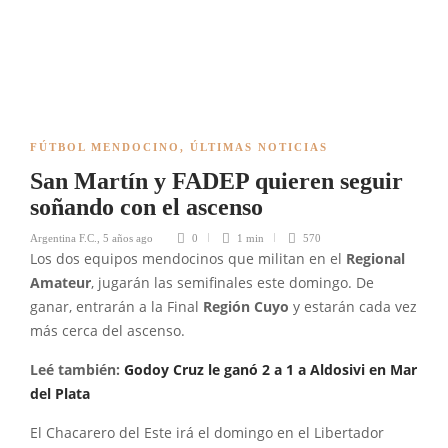
FÚTBOL MENDOCINO
,
ÚLTIMAS NOTICIAS
San Martín y FADEP quieren seguir
soñando con el ascenso
Argentina F.C.
,
5 años ago
0
1 min
570
Los dos equipos mendocinos que militan en el
Regional
Amateur
, jugarán las semifinales este domingo. De
ganar, entrarán a la Final
Región Cuyo
y estarán cada vez
más cerca del ascenso.
Leé también:
Godoy Cruz le ganó 2 a 1 a Aldosivi en Mar
del Plata
El Chacarero del Este irá el domingo en el Libertador