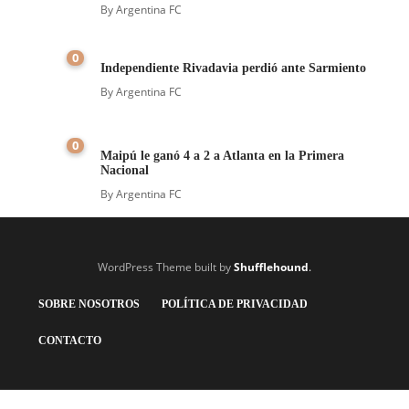
By
Argentina FC
0
Independiente Rivadavia perdió ante Sarmiento
By
Argentina FC
0
Maipú le ganó 4 a 2 a Atlanta en la Primera
Nacional
By
Argentina FC
WordPress Theme built by
Shufflehound
.
SOBRE NOSOTROS
POLÍTICA DE PRIVACIDAD
CONTACTO