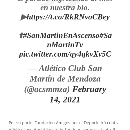
en nuestra bio.
▶
https://t.co/RkRNvoCBey
⬆️
#SanMartinEnAscenso
#Sa
nMartinTv
pic.twitter.com/gy4qkvXv5C
— Atlético Club San
Martín de Mendoza
(@acsmmza)
February
14, 2021
Por su parte, Fundación Amigos por el Deporte irá contra
Atlético Juventud Alianza de San Juan como visitante. El