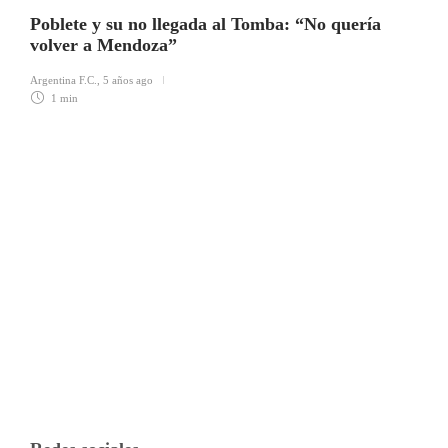
Poblete y su no llegada al Tomba: “No quería
volver a Mendoza”
Argentina F.C.
,
5 años ago
1 min