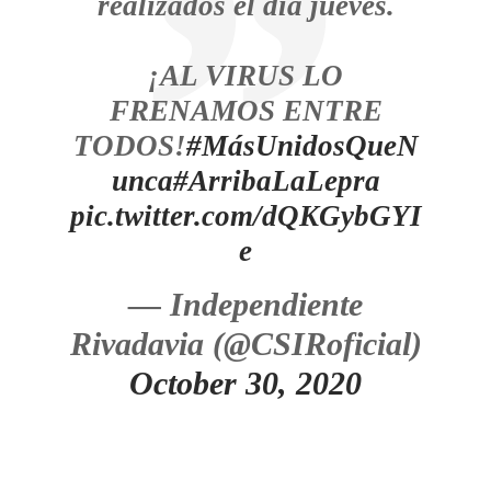
realizados el día jueves.
¡AL VIRUS LO
FRENAMOS ENTRE
TODOS!
#MásUnidosQueN
unca
#ArribaLaLepra
pic.twitter.com/dQKGybGYI
e
— Independiente
Rivadavia (@CSIRoficial)
October 30, 2020