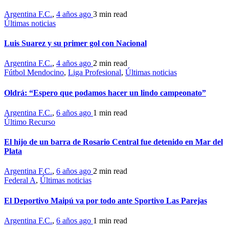
Argentina F.C.
,
4 años ago
3 min
read
Últimas noticias
Luis Suarez y su primer gol con Nacional
Argentina F.C.
,
4 años ago
2 min
read
Fútbol Mendocino
,
Liga Profesional
,
Últimas noticias
Oldrá: “Espero que podamos hacer un lindo campeonato”
Argentina F.C.
,
6 años ago
1 min
read
Último Recurso
El hijo de un barra de Rosario Central fue detenido en Mar del
Plata
Argentina F.C.
,
6 años ago
2 min
read
Federal A
,
Últimas noticias
El Deportivo Maipú va por todo ante Sportivo Las Parejas
Argentina F.C.
,
6 años ago
1 min
read