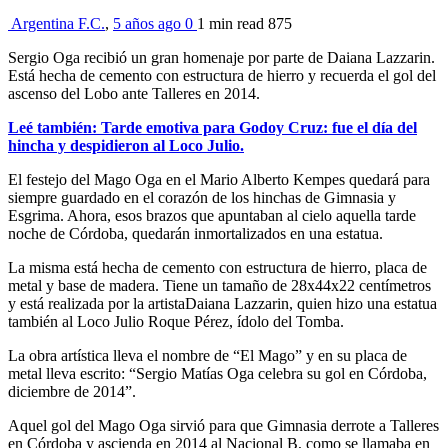
Argentina F.C.
,
5 años ago
0
1 min
read
875
Sergio Oga recibió un gran homenaje por parte de Daiana Lazzarin.
Está hecha de cemento con estructura de hierro y recuerda el gol del
ascenso del Lobo ante Talleres en 2014.
Leé también: Tarde emotiva para Godoy Cruz: fue el día del
hincha y despidieron al Loco Julio.
El festejo del Mago Oga en el Mario Alberto Kempes quedará para
siempre guardado en el corazón de los hinchas de Gimnasia y
Esgrima. Ahora, esos brazos que apuntaban al cielo aquella tarde
noche de Córdoba, quedarán inmortalizados en una estatua.
La misma está hecha de cemento con estructura de hierro, placa de
metal y base de madera. Tiene un tamaño de 28x44x22 centímetros
y está realizada por la artistaDaiana Lazzarin, quien hizo una estatua
también al Loco Julio Roque Pérez, ídolo del Tomba.
La obra artística lleva el nombre de “El Mago” y en su placa de
metal lleva escrito: “Sergio Matías Oga celebra su gol en Córdoba,
diciembre de 2014”.
Aquel gol del Mago Oga sirvió para que Gimnasia derrote a Talleres
en Córdoba y ascienda en 2014 al Nacional B, como se llamaba en