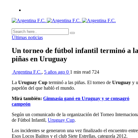
Últimas noticias
Un torneo de fútbol infantil terminó a l
piñas en Uruguay
Argentina F.C.
,
5 años ago
0
1 min
read
724
La
Uruguay Cup
terminó a las piñas. El torneo de
Uruguay
y 
papelón del que habló el mundo.
Mirá también:
Gimnasia ganó en Uruguay y se consagró
campeón
Según un comunicado de la organización del Torneo Internacion
de Fútbol Infantil,
Uruguay Cup
.
Los incidentes se generaron una vez finalizado el encuentro entre
Esos Locos Bajitos y el club Siete Estrellas, categoría 2012.