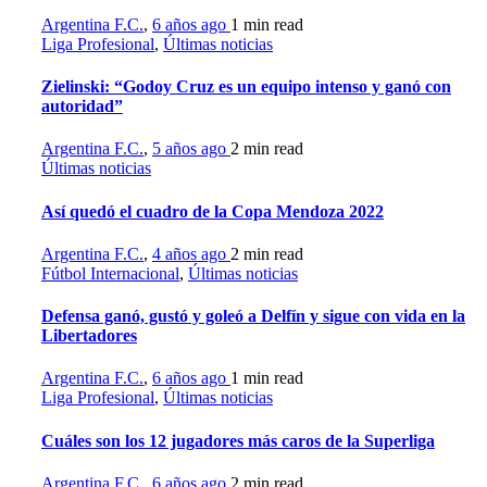
Argentina F.C.
,
6 años ago
1 min
read
Liga Profesional
,
Últimas noticias
Zielinski: “Godoy Cruz es un equipo intenso y ganó con
autoridad”
Argentina F.C.
,
5 años ago
2 min
read
Últimas noticias
Así quedó el cuadro de la Copa Mendoza 2022
Argentina F.C.
,
4 años ago
2 min
read
Fútbol Internacional
,
Últimas noticias
Defensa ganó, gustó y goleó a Delfín y sigue con vida en la
Libertadores
Argentina F.C.
,
6 años ago
1 min
read
Liga Profesional
,
Últimas noticias
Cuáles son los 12 jugadores más caros de la Superliga
Argentina F.C.
,
6 años ago
2 min
read