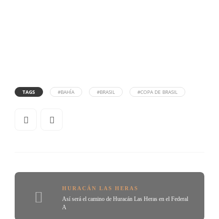
TAGS
#BAHÍA
#BRASIL
#COPA DE BRASIL
HURACÁN LAS HERAS
Así será el camino de Huracán Las Heras en el Federal
A