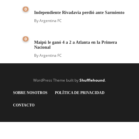
0
Independiente Rivadavia perdió ante Sarmiento
By
Argentina FC
0
Maipú le ganó 4 a 2 a Atlanta en la Primera
Nacional
By
Argentina FC
WordPress Theme built by
Shufflehound
.
SOBRE NOSOTROS
POLÍTICA DE PRIVACIDAD
CONTACTO