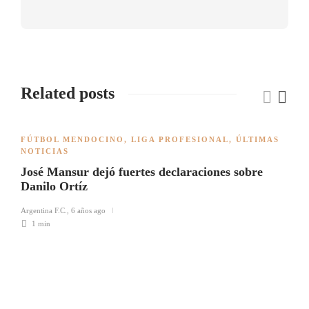
Related posts
FÚTBOL MENDOCINO
,
LIGA PROFESIONAL
,
ÚLTIMAS
NOTICIAS
José Mansur dejó fuertes declaraciones sobre
Danilo Ortíz
Argentina F.C.
,
6 años ago
1 min