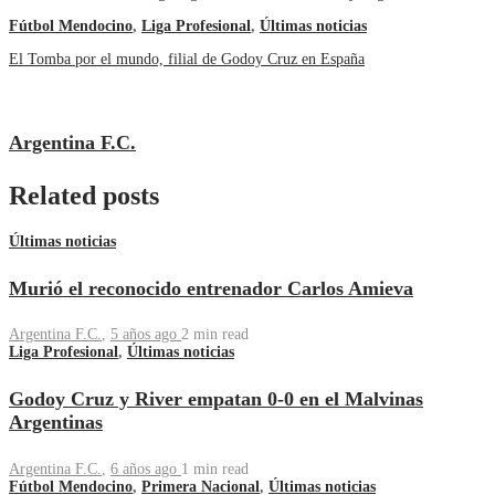
Fútbol Mendocino
,
Liga Profesional
,
Últimas noticias
El Tomba por el mundo, filial de Godoy Cruz en España
Argentina F.C.
Related posts
Últimas noticias
Murió el reconocido entrenador Carlos Amieva
Argentina F.C.
,
5 años ago
2 min
read
Liga Profesional
,
Últimas noticias
Godoy Cruz y River empatan 0-0 en el Malvinas
Argentinas
Argentina F.C.
,
6 años ago
1 min
read
Fútbol Mendocino
,
Primera Nacional
,
Últimas noticias