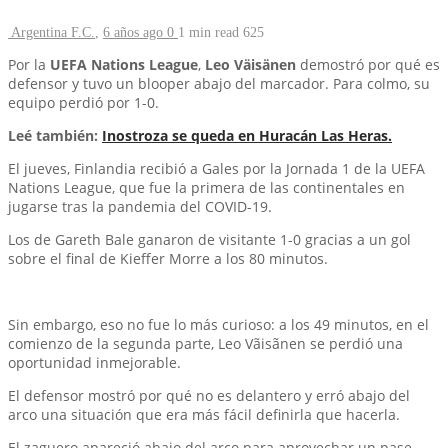
Argentina F.C.
,
6 años ago
0
1 min
read
625
Por la
UEFA Nations League
,
Leo Väisänen
demostró por qué es
defensor y tuvo un blooper abajo del marcador. Para colmo, su
equipo perdió por 1-0.
Leé también:
Inostroza se queda en Huracán Las Heras.
El jueves, Finlandia recibió a Gales por la Jornada 1 de la UEFA
Nations League, que fue la primera de las continentales en
jugarse tras la pandemia del COVID-19.
Los de Gareth Bale ganaron de visitante 1-0 gracias a un gol
sobre el final de Kieffer Morre a los 80 minutos.
Sin embargo, eso no fue lo más curioso: a los 49 minutos, en el
comienzo de la segunda parte, Leo Vãisãnen se perdió una
oportunidad inmejorable.
El defensor mostró por qué no es delantero y erró abajo del
arco una situación que era más fácil definirla que hacerla.
El zaguero apareció abajo del arco para aprovechar un pase