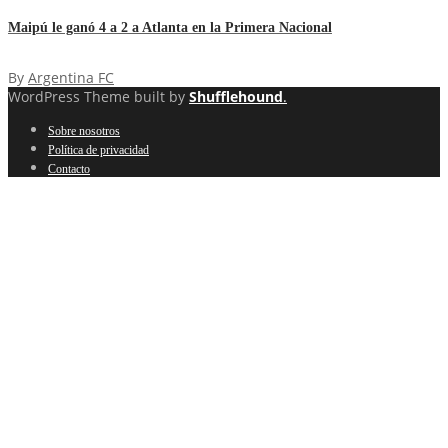
Maipú le ganó 4 a 2 a Atlanta en la Primera Nacional
By
Argentina FC
WordPress Theme built by
Shufflehound
.
Sobre nosotros
Política de privacidad
Contacto