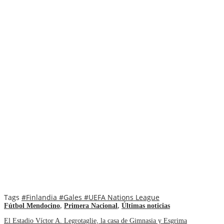
Tags
#Finlandia
#Gales
#UEFA Nations League
Fútbol Mendocino
,
Primera Nacional
,
Últimas noticias
El Estadio Víctor A. Legrotaglie, la casa de Gimnasia y Esgrima