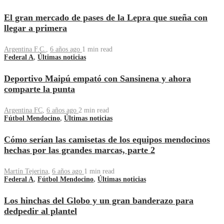
El gran mercado de pases de la Lepra que sueña con
llegar a primera
Argentina F.C.
,
6 años ago
1 min
read
Federal A
,
Últimas noticias
Deportivo Maipú empató con Sansinena y ahora
comparte la punta
Argentina FC
,
6 años ago
2 min
read
Fútbol Mendocino
,
Últimas noticias
Cómo serían las camisetas de los equipos mendocinos
hechas por las grandes marcas, parte 2
Martín Tejerina
,
6 años ago
1 min
read
Federal A
,
Fútbol Mendocino
,
Últimas noticias
Los hinchas del Globo y un gran banderazo para
dedpedir al plantel