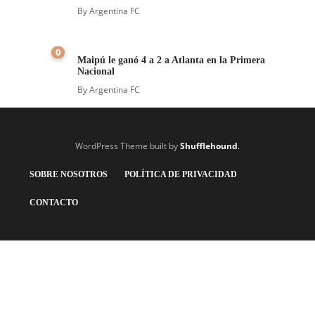
By
Argentina FC
0
Maipú le ganó 4 a 2 a Atlanta en la Primera
Nacional
By
Argentina FC
WordPress Theme built by
Shufflehound
.
SOBRE NOSOTROS
POLÍTICA DE PRIVACIDAD
CONTACTO