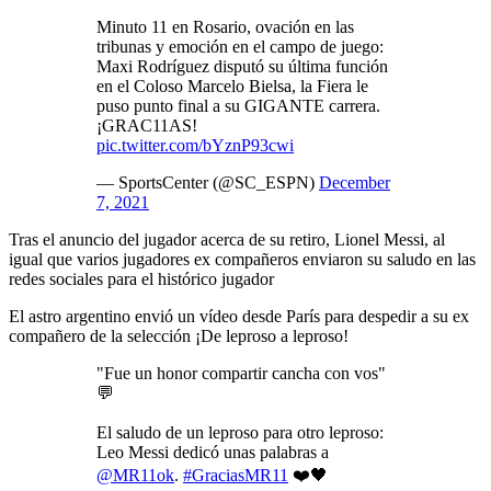
Minuto 11 en Rosario, ovación en las
tribunas y emoción en el campo de juego:
Maxi Rodríguez disputó su última función
en el Coloso Marcelo Bielsa, la Fiera le
puso punto final a su GIGANTE carrera.
¡GRAC11AS!
pic.twitter.com/bYznP93cwi
— SportsCenter (@SC_ESPN)
December
7, 2021
Tras el anuncio del jugador acerca de su retiro, Lionel Messi, al
igual que varios jugadores ex compañeros enviaron su saludo en las
redes sociales para el histórico jugador
El astro argentino envió un vídeo desde París para despedir a su ex
compañero de la selección ¡De leproso a leproso!
"Fue un honor compartir cancha con vos"
💬
El saludo de un leproso para otro leproso:
Leo Messi dedicó unas palabras a
@MR11ok
.
#GraciasMR11
❤️🖤