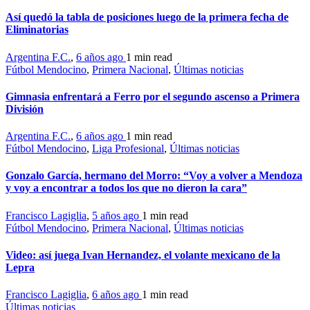
Así quedó la tabla de posiciones luego de la primera fecha de
Eliminatorias
Argentina F.C.
,
6 años ago
1 min
read
Fútbol Mendocino
,
Primera Nacional
,
Últimas noticias
Gimnasia enfrentará a Ferro por el segundo ascenso a Primera
División
Argentina F.C.
,
6 años ago
1 min
read
Fútbol Mendocino
,
Liga Profesional
,
Últimas noticias
Gonzalo García, hermano del Morro: “Voy a volver a Mendoza
y voy a encontrar a todos los que no dieron la cara”
Francisco Lagiglia
,
5 años ago
1 min
read
Fútbol Mendocino
,
Primera Nacional
,
Últimas noticias
Video: así juega Ivan Hernandez, el volante mexicano de la
Lepra
Francisco Lagiglia
,
6 años ago
1 min
read
Últimas noticias