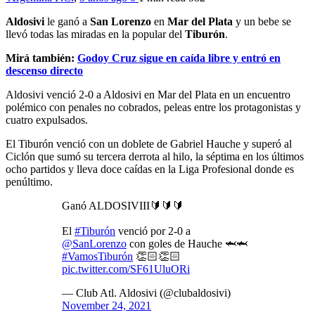
Aldosivi
le ganó a
San Lorenzo
en
Mar del Plata
y un bebe se
llevó todas las miradas en la popular del
Tiburón
.
Mirá también:
Godoy Cruz sigue en caída libre y entró en
descenso directo
Aldosivi venció 2-0 a Aldosivi en Mar del Plata en un encuentro
polémico con penales no cobrados, peleas entre los protagonistas y
cuatro expulsados.
El Tiburón venció con un doblete de Gabriel Hauche y superó al
Ciclón que sumó su tercera derrota al hilo, la séptima en los últimos
ocho partidos y lleva doce caídas en la Liga Profesional donde es
penúltimo.
Ganó ALDOSIVIII🔰🔰🔰
El
#Tiburón
venció por 2-0 a
@SanLorenzo
con goles de Hauche 🦈🦈
#VamosTiburón
👏🏻👏🏻
pic.twitter.com/SF61UluORi
— Club Atl. Aldosivi (@clubaldosivi)
November 24, 2021