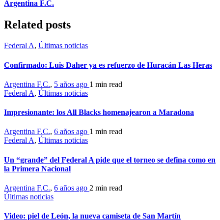
Argentina F.C.
Related posts
Federal A
,
Últimas noticias
Confirmado: Luis Daher ya es refuerzo de Huracán Las Heras
Argentina F.C.
,
5 años ago
1 min
read
Federal A
,
Últimas noticias
Impresionante: los All Blacks homenajearon a Maradona
Argentina F.C.
,
6 años ago
1 min
read
Federal A
,
Últimas noticias
Un “grande” del Federal A pide que el torneo se defina como en
la Primera Nacional
Argentina F.C.
,
6 años ago
2 min
read
Últimas noticias
Video: piel de León, la nueva camiseta de San Martín