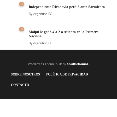
0
Independiente Rivadavia perdió ante Sarmiento
By
Argentina FC
0
Maipú le ganó 4 a 2 a Atlanta en la Primera
Nacional
By
Argentina FC
WordPress Theme built by
Shufflehound
.
SOBRE NOSOTROS
POLÍTICA DE PRIVACIDAD
CONTACTO