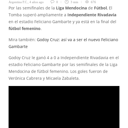
Argentina F.C.
,
4 años ago
0
3 min
676
Por las semifinales de la
Liga Mendocina
de
Fútbol
, El
Tomba superó ampliamente a
Independiente Rivadavia
en el estadio Feliciano Gambarte y ya está en la final del
fútbol femenino
.
Mira también:
Godoy Cruz: así va a ser el nuevo Feliciano
Gambarte
Godoy Cruz le ganó 4 a 0 a Independiente Rivadavia en el
estadio Feliciano Gambarte por las semifinales de la Liga
Mendocina de fútbol femenino. Los goles fueron de
Verónica Cabrera y Micaela Zabaleta.