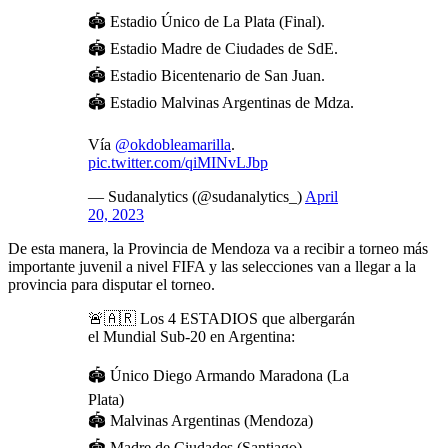
🏟️ Estadio Único de La Plata (Final).
🏟️ Estadio Madre de Ciudades de SdE.
🏟️ Estadio Bicentenario de San Juan.
🏟️ Estadio Malvinas Argentinas de Mdza.
Vía
@okdobleamarilla
.
pic.twitter.com/qiMINvLJbp
— Sudanalytics (@sudanalytics_)
April
20, 2023
De esta manera, la Provincia de Mendoza va a recibir a torneo más
importante juvenil a nivel FIFA y las selecciones van a llegar a la
provincia para disputar el torneo.
🚨🇦🇷 Los 4 ESTADIOS que albergarán
el Mundial Sub-20 en Argentina:
🏟️ Único Diego Armando Maradona (La
Plata)
🏟️ Malvinas Argentinas (Mendoza)
🏟️ Madre de Ciudades (Santiago)