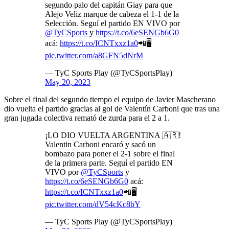
segundo palo del capitán Giay para que
Alejo Veliz marque de cabeza el 1-1 de la
Selección. Seguí el partido EN VIVO por
@TyCSports
y
https://t.co/6eSENGb6G0
acá:
https://t.co/ICNTxxz1a0
📲🖥️
pic.twitter.com/a8GFN5dNrM
— TyC Sports Play (@TyCSportsPlay)
May 20, 2023
Sobre el final del segundo tiempo el equipo de Javier Mascherano
dio vuelta el partido gracias al gol de Valentín Carboni que tras una
gran jugada colectiva remató de zurda para el 2 a 1.
¡LO DIO VUELTA ARGENTINA 🇦🇷!
Valentin Carboni encaró y sacó un
bombazo para poner el 2-1 sobre el final
de la primera parte. Seguí el partido EN
VIVO por
@TyCSports
y
https://t.co/6eSENGb6G0
acá:
https://t.co/ICNTxxz1a0
📲🖥️
pic.twitter.com/dV54cKc8bY
— TyC Sports Play (@TyCSportsPlay)