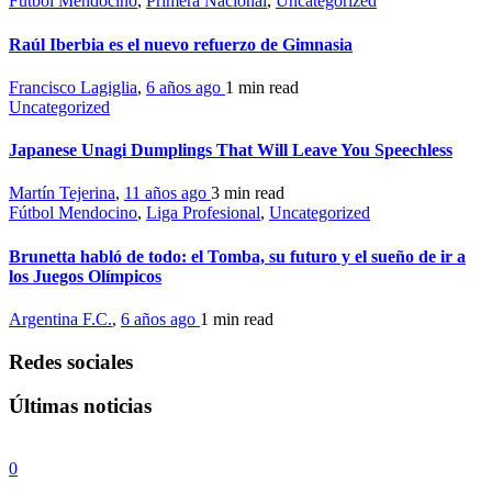
Fútbol Mendocino
,
Primera Nacional
,
Uncategorized
Raúl Iberbia es el nuevo refuerzo de Gimnasia
Francisco Lagiglia
,
6 años ago
1 min
read
Uncategorized
Japanese Unagi Dumplings That Will Leave You Speechless
Martín Tejerina
,
11 años ago
3 min
read
Fútbol Mendocino
,
Liga Profesional
,
Uncategorized
Brunetta habló de todo: el Tomba, su futuro y el sueño de ir a
los Juegos Olímpicos
Argentina F.C.
,
6 años ago
1 min
read
Redes sociales
Últimas noticias
0