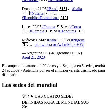
Domingo 21/05
#Brasil
🇧🇷 vs
#Italia
🇮🇹
#Nigeria
🇳🇬 vs
#RepublicaDominicana
🇩🇴
Lunes 22/05
#Francia
🇫🇷 vs
#Corea
🇰🇷
#Gambia
🇬🇲 vs
#Honduras
🇭🇳
Miércoles 24/05
#Italia
🇮🇹 vs
#Nigeria
🇳🇬…
pic.twitter.com/wLmMq9oHFd
— Argentina FC (@ArgentinaFCOK)
April 21, 2023
El campeonato arranca el 20 de mayo. Se juega en 5 sedes, tendrá
24 equipos y Argentina por ser el anfitrión ya está clasificado para
disputarlo.
Las sedes del mundial
🏆🇦🇷 LAS CUATRO SEDES
DEFINIDAS PARA EL MUNDIAL SUB
20: