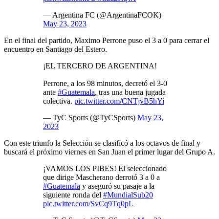
— Argentina FC (@ArgentinaFCOK)
May 23, 2023
En el final del partido, Maximo Perrone puso el 3 a 0 para cerrar el
encuentro en Santiago del Estero.
¡EL TERCERO DE ARGENTINA!
Perrone, a los 98 minutos, decretó el 3-0
ante
#Guatemala
, tras una buena jugada
colectiva.
pic.twitter.com/CNTjvB5hYi
— TyC Sports (@TyCSports)
May 23,
2023
Con este triunfo la Selección se clasificó a los octavos de final y
buscará el próximo viernes en San Juan el primer lugar del Grupo A.
¡VAMOS LOS PIBES! El seleccionado
que dirige Mascherano derrotó 3 a 0 a
#Guatemala
y aseguró su pasaje a la
siguiente ronda del
#MundialSub20
pic.twitter.com/SvCq9Tq0pL