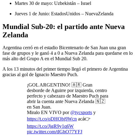
Martes 30 de mayo: Uzbekistán – Israel
Jueves 1 de Junio: EstadosUnidos – NuevaZelanda
Mundial Sub-20: el partido ante Nueva
Zelanda
Argentina cerró en el estadio Bicentenario de San Juan una gran
fase de grupos y le ganó 4 a 0 a Nueva Zelanda para quedarse en lo
más alto del Grupo A en el Mundial Sub 20.
A los 13 minutos del primer tiempo llegó el primero de Argentina
gracias al gol de Ignacio Maestro Puch.
¡GOL ARGENTINO! 🇦🇷 Gran
desborde de Aguirre por izquierda, centro
perfecto y cabezazo de Maestro Puch para
abrir la cuenta ante Nueva Zelanda 🇳🇿
en San Juan.
Miralo EN VIVO por
@tycsports
y
https://t.co/oDHOhj9Wcn
acá👉
https://t.co/JjgR9y1q6W
pic.twitter.com/tIGhO77YFJ