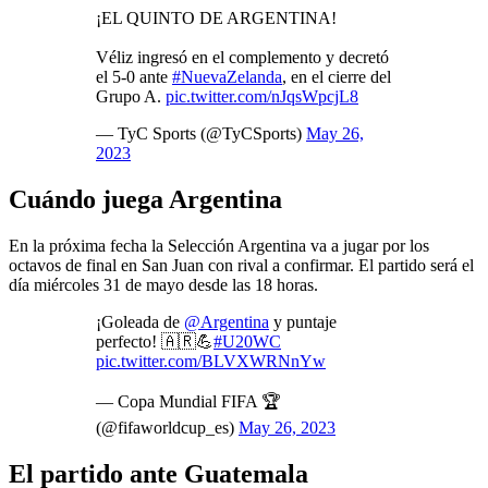
¡EL QUINTO DE ARGENTINA!
Véliz ingresó en el complemento y decretó
el 5-0 ante
#NuevaZelanda
, en el cierre del
Grupo A.
pic.twitter.com/nJqsWpcjL8
— TyC Sports (@TyCSports)
May 26,
2023
Cuándo juega Argentina
En la próxima fecha la Selección Argentina va a jugar por los
octavos de final en San Juan con rival a confirmar. El partido será el
día miércoles 31 de mayo desde las 18 horas.
¡Goleada de
@Argentina
y puntaje
perfecto! 🇦🇷💪
#U20WC
pic.twitter.com/BLVXWRNnYw
— Copa Mundial FIFA 🏆
(@fifaworldcup_es)
May 26, 2023
El partido ante Guatemala