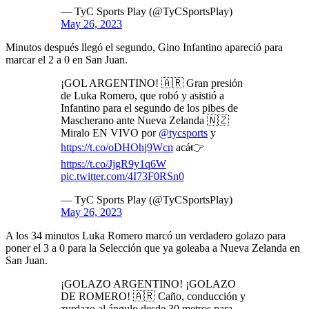
— TyC Sports Play (@TyCSportsPlay)
May 26, 2023
Minutos después llegó el segundo, Gino Infantino apareció para
marcar el 2 a 0 en San Juan.
¡GOL ARGENTINO! 🇦🇷 Gran presión
de Luka Romero, que robó y asistió a
Infantino para el segundo de los pibes de
Mascherano ante Nueva Zelanda 🇳🇿
Miralo EN VIVO por
@tycsports
y
https://t.co/oDHOhj9Wcn
acá👉
https://t.co/JjgR9y1q6W
pic.twitter.com/4I73F0RSn0
— TyC Sports Play (@TyCSportsPlay)
May 26, 2023
A los 34 minutos Luka Romero marcó un verdadero golazo para
poner el 3 a 0 para la Selección que ya goleaba a Nueva Zelanda en
San Juan.
¡GOLAZO ARGENTINO! ¡GOLAZO
DE ROMERO! 🇦🇷 Caño, conducción y
zurdazo al ángulo desde 30 metros para