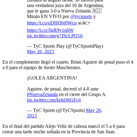
una verdadera joya del 16 de Argentina,
que le gana 3-0 a Nueva Zelanda 🇳🇿
Miralo EN VIVO por
@tycsports
y
https://t.co/oDHOhj9Wcn
acá👉
https://t.co/JjgR9y1q6W
pic.twitter.com/g7JScLPO16
— TyC Sports Play (@TyCSportsPlay)
May 26, 2023
En el complemento llegó el cuarto, Brian Aguirre de penal puso el 4
a 0 para el equipo de Javier Mascherano.
¡GOLEA ARGENTINA!
Aguirre, de penal, decretó el 4-0 ante
#NuevaZelanda
en el cierre del Grupo A.
pic.twitter.com/kekOhGFcji
— TyC Sports (@TyCSports)
May 26,
2023
En el final del partido Alejo Veliz de cabeza marcó el 5 a 0 para
cerrar una tarde noche soñada en la Provincia de San Juan.