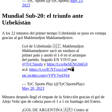
— TyC Sports (@TyCSports)
May 23,
2023
Mundial Sub-20: el triunfo ante
Uzbekistán
A los 22 minutos del primer tiempo Uzbekistán se puso en ventaja
gracias al gol Makhmudjon Makhamadjonov.
Gol de Uzbekistán 🇺🇿. Makhmudjon
Makhamadjonov sacó un zurdazo al
primer palo y anotó el 1-0 en el arranque
del partido. Seguilo EN VIVO por
@TyCSports
y
https://t.co/6eSENGb6G0
acá:
https://t.co/ICNTxxz1a0
📲🖥️
pic.twitter.com/yVPY7eoQS4
— TyC Sports Play (@TyCSportsPlay)
May 20, 2023
Minutos después llegó el empate de la Selección gracias el gol de
Alejo Veliz que de cabeza puso el 1 a 1 en Santiago del Estero.
¡GOL DE ARGENTINA 🇦🇷! Centro al