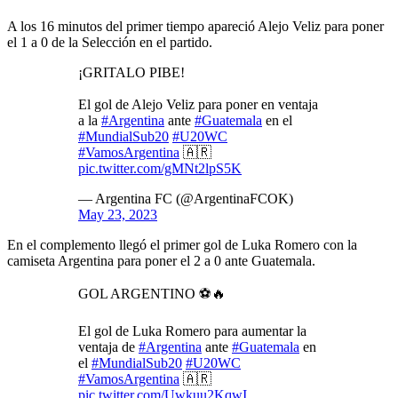
A los 16 minutos del primer tiempo apareció Alejo Veliz para poner
el 1 a 0 de la Selección en el partido.
¡GRITALO PIBE!
El gol de Alejo Veliz para poner en ventaja
a la
#Argentina
ante
#Guatemala
en el
#MundialSub20
#U20WC
#VamosArgentina
🇦🇷
pic.twitter.com/gMNt2lpS5K
— Argentina FC (@ArgentinaFCOK)
May 23, 2023
En el complemento llegó el primer gol de Luka Romero con la
camiseta Argentina para poner el 2 a 0 ante Guatemala.
GOL ARGENTINO ⚽️🔥
El gol de Luka Romero para aumentar la
ventaja de
#Argentina
ante
#Guatemala
en
el
#MundialSub20
#U20WC
#VamosArgentina
🇦🇷
pic.twitter.com/Uwkuu2KqwI