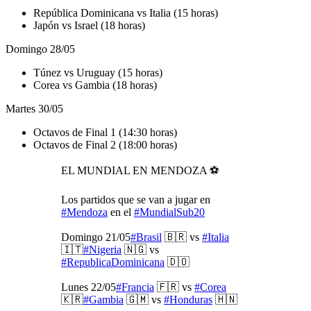
República Dominicana vs Italia (15 horas)
Japón vs Israel (18 horas)
Domingo 28/05
Túnez vs Uruguay (15 horas)
Corea vs Gambia (18 horas)
Martes 30/05
Octavos de Final 1 (14:30 horas)
Octavos de Final 2 (18:00 horas)
EL MUNDIAL EN MENDOZA ⚽️
Los partidos que se van a jugar en
#Mendoza
en el
#MundialSub20
Domingo 21/05
#Brasil
🇧🇷 vs
#Italia
🇮🇹
#Nigeria
🇳🇬 vs
#RepublicaDominicana
🇩🇴
Lunes 22/05
#Francia
🇫🇷 vs
#Corea
🇰🇷
#Gambia
🇬🇲 vs
#Honduras
🇭🇳