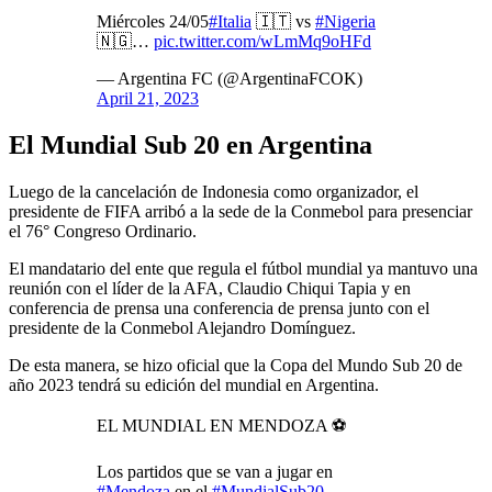
Miércoles 24/05
#Italia
🇮🇹 vs
#Nigeria
🇳🇬…
pic.twitter.com/wLmMq9oHFd
— Argentina FC (@ArgentinaFCOK)
April 21, 2023
El Mundial Sub 20 en Argentina
Luego de la cancelación de Indonesia como organizador, el
presidente de FIFA arribó a la sede de la Conmebol para presenciar
el 76° Congreso Ordinario.
El mandatario del ente que regula el fútbol mundial ya mantuvo una
reunión con el líder de la AFA, Claudio Chiqui Tapia y en
conferencia de prensa una conferencia de prensa junto con el
presidente de la Conmebol Alejandro Domínguez.
De esta manera, se hizo oficial que la Copa del Mundo Sub 20 de
año 2023 tendrá su edición del mundial en Argentina.
EL MUNDIAL EN MENDOZA ⚽️
Los partidos que se van a jugar en
#Mendoza
en el
#MundialSub20