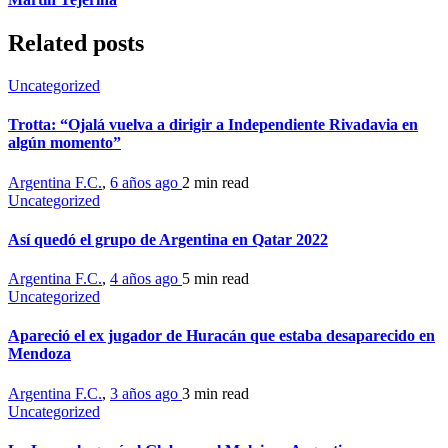
Related posts
Uncategorized
Trotta: “Ojalá vuelva a dirigir a Independiente Rivadavia en
algún momento”
Argentina F.C.
,
6 años ago
2 min
read
Uncategorized
Así quedó el grupo de Argentina en Qatar 2022
Argentina F.C.
,
4 años ago
5 min
read
Uncategorized
Apareció el ex jugador de Huracán que estaba desaparecido en
Mendoza
Argentina F.C.
,
3 años ago
3 min
read
Uncategorized