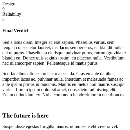
Design
9
Reliability
8
Final Verdict
Sed a risus diam. Integer ac erat sapien. Phasellus varius, sem
feugiat consectetur laoreet, nisl lacus semper eros, eu blandit nulla
elit ut purus. Phasellus scelerisque pulvinar purus, rutrum gravida ex
blandit eu. Donec quis sagittis ipsum, eu placerat nulla. Vestibulum
nec ullamcorper sapien. Pellentesque id mattis purus.
S
ed faucibus ultrices orci ac malesuada. Cras eu ante dapibus,
imperdiet lacus ac, pulvinar nulla. Interdum et malesuada fames ac
ante ipsum primis in faucibus. Mauris eu metus non mauris suscipit
varius. Lorem ipsum dolor sit amet, consectetur adipiscing elit.
Etiam et tincidunt ex. Nulla commodo hendrerit lorem nec rhoncus.
The future is here
Suspendisse egestas fringilla mauris, ut molestie elit viverra vel.