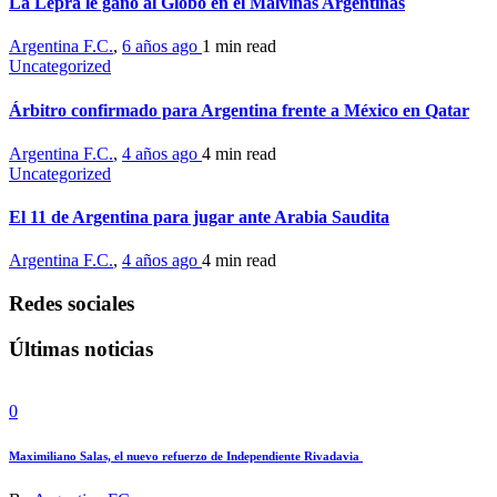
La Lepra le ganó al Globo en el Malvinas Argentinas
Argentina F.C.
,
6 años ago
1 min
read
Uncategorized
Árbitro confirmado para Argentina frente a México en Qatar
Argentina F.C.
,
4 años ago
4 min
read
Uncategorized
El 11 de Argentina para jugar ante Arabia Saudita
Argentina F.C.
,
4 años ago
4 min
read
Redes sociales
Últimas noticias
0
Maximiliano Salas, el nuevo refuerzo de Independiente Rivadavia