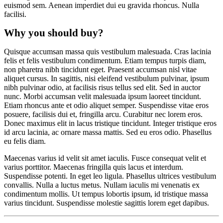
euismod sem. Aenean imperdiet dui eu gravida rhoncus. Nulla
facilisi.
Why you should buy?
Quisque accumsan massa quis vestibulum malesuada. Cras lacinia
felis et felis vestibulum condimentum. Etiam tempus turpis diam,
non pharetra nibh tincidunt eget. Praesent accumsan nisl vitae
aliquet cursus. In sagittis, nisi eleifend vestibulum pulvinar, ipsum
nibh pulvinar odio, at facilisis risus tellus sed elit. Sed in auctor
nunc. Morbi accumsan velit malesuada ipsum laoreet tincidunt.
Etiam rhoncus ante et odio aliquet semper. Suspendisse vitae eros
posuere, facilisis dui et, fringilla arcu. Curabitur nec lorem eros.
Donec maximus elit in lacus tristique tincidunt. Integer tristique eros
id arcu lacinia, ac ornare massa mattis. Sed eu eros odio. Phasellus
eu felis diam.
Maecenas varius id velit sit amet iaculis. Fusce consequat velit et
varius porttitor. Maecenas fringilla quis lacus et interdum.
Suspendisse potenti. In eget leo ligula. Phasellus ultrices vestibulum
convallis. Nulla a luctus metus. Nullam iaculis mi venenatis ex
condimentum mollis. Ut tempus lobortis ipsum, id tristique massa
varius tincidunt. Suspendisse molestie sagittis lorem eget dapibus.