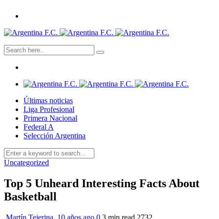
Últimas noticias
Liga Profesional
Primera Nacional
Federal A
Selección Argentina
Uncategorized
Top 5 Unheard Interesting Facts About
Basketball
Martín Tejerina
,
10 años ago
0
3 min
read
2732