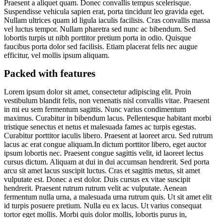
Praesent a aliquet quam. Donec convallis tempus scelerisque.
Suspendisse vehicula sapien erat, porta tincidunt leo gravida eget.
Nullam ultrices quam id ligula iaculis facilisis. Cras convallis massa
vel luctus tempor. Nullam pharetra sed nunc ac bibendum. Sed
lobortis turpis ut nibh porttitor pretium porta in odio. Quisque
faucibus porta dolor sed facilisis. Etiam placerat felis nec augue
efficitur, vel mollis ipsum aliquam.
Packed with features
Lorem ipsum dolor sit amet, consectetur adipiscing elit. Proin
vestibulum blandit felis, non venenatis nisl convallis vitae. Praesent
in mi eu sem fermentum sagittis. Nunc varius condimentum
maximus. Curabitur in bibendum lacus. Pellentesque habitant morbi
tristique senectus et netus et malesuada fames ac turpis egestas.
Curabitur porttitor iaculis libero. Praesent at laoreet arcu. Sed rutrum
lacus ac erat congue aliquam.In dictum porttitor libero, eget auctor
ipsum lobortis nec. Praesent congue sagittis velit, id laoreet lectus
cursus dictum. Aliquam at dui in dui accumsan hendrerit. Sed porta
arcu sit amet lacus suscipit luctus. Cras et sagittis metus, sit amet
vulputate est. Donec a est dolor. Duis cursus ex vitae suscipit
hendrerit. Praesent rutrum rutrum velit ac vulputate. Aenean
fermentum nulla urna, a malesuada urna rutrum quis. Ut sit amet elit
id turpis posuere pretium. Nulla eu ex lacus. Ut varius consequat
tortor eget mollis. Morbi quis dolor mollis, lobortis purus in,