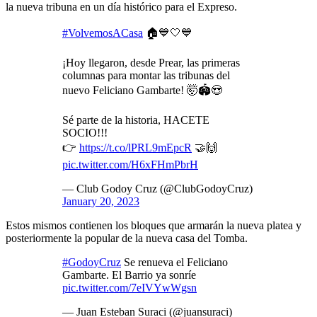
la nueva tribuna en un día histórico para el Expreso.
#VolvemosACasa
🏠💙🤍💙
¡Hoy llegaron, desde Prear, las primeras
columnas para montar las tribunas del
nuevo Feliciano Gambarte! 🤯🏟️😍
Sé parte de la historia, HACETE
SOCIO!!!
👉
https://t.co/lPRL9mEpcR
🤝🙌
pic.twitter.com/H6xFHmPbrH
— Club Godoy Cruz (@ClubGodoyCruz)
January 20, 2023
Estos mismos contienen los bloques que armarán la nueva platea y
posteriormente la popular de la nueva casa del Tomba.
#GodoyCruz
Se renueva el Feliciano
Gambarte. El Barrio ya sonríe
pic.twitter.com/7eIVYwWgsn
— Juan Esteban Suraci (@juansuraci)