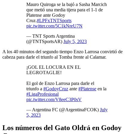
Mauro Quiroga se la bajó a Sasha Marcich
que metió una media tijera para el 1-1 de
Platense ante Godoy
Cruz.
#LPFxTNTSports
pic.twitter.com/5C1kNreU7N
— TNT Sports Argentina
(@TNTSportsAR)
July 5, 2023
A los 40 minutos del segundo tiempo Enzo Larrosa convirtió de
cabeza para darle el triunfo al Tomba frente al Calamar.
¡GOL EL LOCURA EN EL
LEGROTAGLIE!
El gol de Enzo Larrosa para darle el
triunfo a
#GodoyCruz
ante
#Platense
en la
#LigaProfesional
pic.twitter.com/V8eeC3P0sV
— Argentina FC (@ArgentinaFCOK)
July
5, 2023
Los números del Gato Oldrá en Godoy