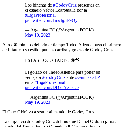
Los hinchas de
#GodoyCruz
presentes en
el estadio Víctor Legrotaglie por la
#LigaProfesional
pic.twitter.com/1ms3g3E9Qy
— Argentina FC (@ArgentinaFCOK)
May 19, 2023
A los 30 minutos del primer tiempo Tadeo Allende puso el primero
de la tarde a su estilo, puntazo arriba y golazo de Godoy Cruz.
ESTÁS LOCO TADEO ⚽️🤪
El golazo de Tadeo Allende para poner en
ventaja a
#GodoyCruz
ante
#GimnasiaLP
en la
#LigaProfesional
pic.twitter.com/DDxnY3TCaz
— Argentina FC (@ArgentinaFCOK)
May 19, 2023
El Gato Oldrá va a seguir al mando de Godoy Cruz
La dirigencia de Godoy Cruz definió que Daniel Oldra seguirá al
mando del Tomba junto a Olmedo e Ibáñez en primera.