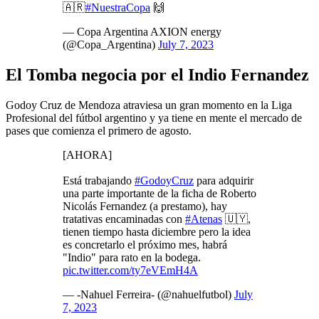
🇦🇷
#NuestraCopa
🙌
— Copa Argentina AXION energy
(@Copa_Argentina)
July 7, 2023
El Tomba negocia por el Indio Fernandez
Godoy Cruz de Mendoza atraviesa un gran momento en la Liga
Profesional del fútbol argentino y ya tiene en mente el mercado de
pases que comienza el primero de agosto.
[AHORA]
Está trabajando
#GodoyCruz
para adquirir
una parte importante de la ficha de Roberto
Nicolás Fernandez (a prestamo), hay
tratativas encaminadas con
#Atenas
🇺🇾,
tienen tiempo hasta diciembre pero la idea
es concretarlo el próximo mes, habrá
"Indio" para rato en la bodega.
pic.twitter.com/ty7eVEmH4A
— -Nahuel Ferreira- (@nahuelfutbol)
July
7, 2023