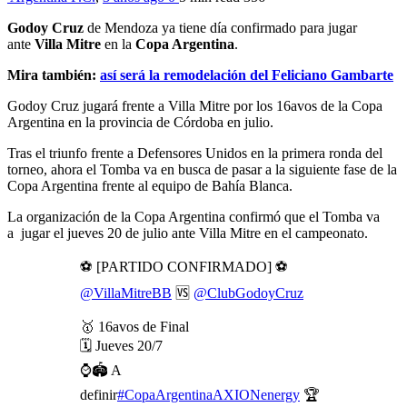
Godoy Cruz
de Mendoza ya tiene día confirmado para jugar
ante
Villa Mitre
en la
Copa Argentina
.
Mira también:
así será la remodelación del Feliciano Gambarte
Godoy Cruz jugará frente a Villa Mitre por los 16avos de la Copa
Argentina en la provincia de Córdoba en julio.
Tras el triunfo frente a Defensores Unidos en la primera ronda del
torneo, ahora el Tomba va en busca de pasar a la siguiente fase de la
Copa Argentina frente al equipo de Bahía Blanca.
La organización de la Copa Argentina confirmó que el Tomba va
a jugar el jueves 20 de julio ante Villa Mitre en el campeonato.
⚽ [PARTIDO CONFIRMADO] ⚽
@VillaMitreBB
🆚
@ClubGodoyCruz
🥇 16avos de Final
🗓️ Jueves 20/7
⌚🏟️ A
definir
#CopaArgentinaAXIONenergy
🏆