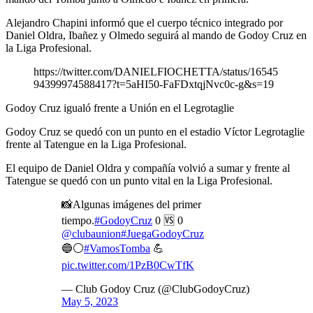
Alejandro Chapini informó que el cuerpo técnico integrado por
Daniel Oldra, Ibañez y Olmedo seguirá al mando de Godoy Cruz en
la Liga Profesional.
https://twitter.com/DANIELFIOCHETTA/status/16545
94399974588417?t=5aHI50-FaFDxtqjNvc0c-g&s=19
Godoy Cruz igualó frente a Unión en el Legrotaglie
Godoy Cruz se quedó con un punto en el estadio Víctor Legrotaglie
frente al Tatengue en la Liga Profesional.
El equipo de Daniel Oldra y compañía volvió a sumar y frente al
Tatengue se quedó con un punto vital en la Liga Profesional.
📸Algunas imágenes del primer
tiempo.
#GodoyCruz
0 🆚 0
@clubaunion
#JuegaGodoyCruz
🔵⚪
#VamosTomba
💪
pic.twitter.com/1PzB0CwTfK
— Club Godoy Cruz (@ClubGodoyCruz)
May 5, 2023