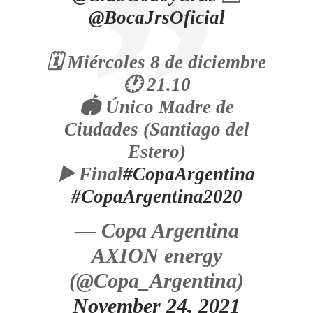
@BocaJrsOficial
🗓️ Miércoles 8 de diciembre
🕐 21.10
🏟️ Único Madre de
Ciudades (Santiago del
Estero)
▶️ Final
#CopaArgentina
#CopaArgentina2020
— Copa Argentina
AXION energy
(@Copa_Argentina)
November 24, 2021