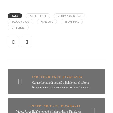
TAGS
#ARIEL PENEL
#COPA ARGENTINA
#GODOY CRUZ
#SAN LUIS
#SEMIFINAL
#TALLERES
INDEPENDIENTE RIVADAVIA
Caruso Lombardi liquidó a Baliño por el robo a
Independiente Rivadavia en la Primera Nacional
INDEPENDIENTE RIVADAVIA
Video: Jorge Baliño le robó a Independiente Rivadavia