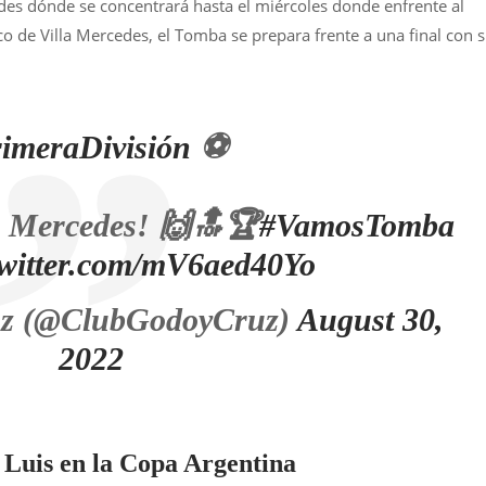
edes dónde se concentrará hasta el miércoles donde enfrente al
co de Villa Mercedes, el Tomba se prepara frente a una final con 
imeraDivisión
⚽
la Mercedes! 🙌🔝🏆
#VamosTomba
twitter.com/mV6aed40Yo
uz (@ClubGodoyCruz)
August 30,
2022
 Luis en la Copa Argentina