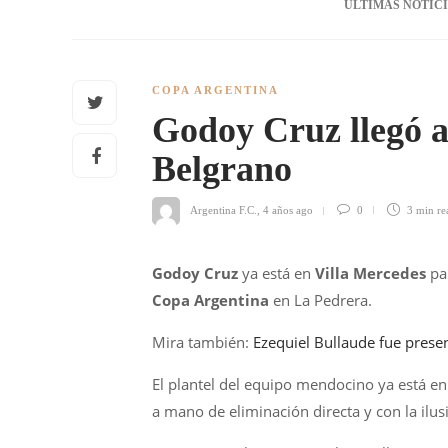
ÚLTIMAS NOTIC
COPA ARGENTINA
Godoy Cruz llegó a
Belgrano
Argentina F.C.
,
4 años ago
0
3 min
re
Godoy Cruz
ya está en
Villa Mercedes
pa
Copa Argentina
en La Pedrera.
Mira también:
Ezequiel Bullaude fue prese
El plantel del equipo mendocino ya está en
a mano de eliminación directa y con la ilusi