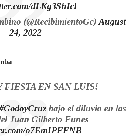
itter.com/dLKg3ShIcl
mbino (@RecibimientoGc)
August
24, 2022
Tomba
Y FIESTA EN SAN LUIS!
#GodoyCruz
bajo el diluvio en las
del Juan Gilberto Funes
tter.com/o7EmIPFFNB