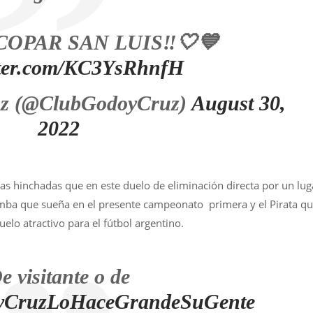
COPAR SAN LUIS‼️🤍💙
itter.com/KC3YsRhnfH
uz (@ClubGodoyCruz)
August 30,
2022
as hinchadas que en este duelo de eliminación directa por un lug
Tomba que sueña en el presente campeonato primera y el Pirata q
elo atractivo para el fútbol argentino.
e visitante o de
yCruzLoHaceGrandeSuGente