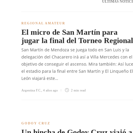
ÚLTIMAS NOTIC
REGIONAL AMATEUR
El micro de San Martín para
jugar la final del Torneo Regional
San Martín de Mendoza se juega todo en San Luis y la
delegación del Chacarero irá así a Villa Mercedes con el
objetivo de conseguir el ascenso. Mira también: Así luc
el estadio para la final entre San Martín y El Linqueño E
León viajará este…
Argentina F.C.
,
4 años ago
2 min
read
GODOY CRUZ
Un hincha de Godoy Cruz viajó a