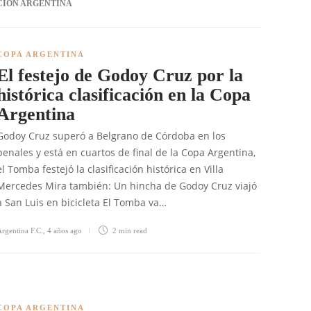
CIÓN ARGENTINA
COPA ARGENTINA
El festejo de Godoy Cruz por la
histórica clasificación en la Copa
Argentina
Godoy Cruz superó a Belgrano de Córdoba en los
penales y está en cuartos de final de la Copa Argentina,
el Tomba festejó la clasificación histórica en Villa
Mercedes Mira también: Un hincha de Godoy Cruz viajó
a San Luis en bicicleta El Tomba va…
rgentina F.C.
,
4 años ago
2 min
read
COPA ARGENTINA