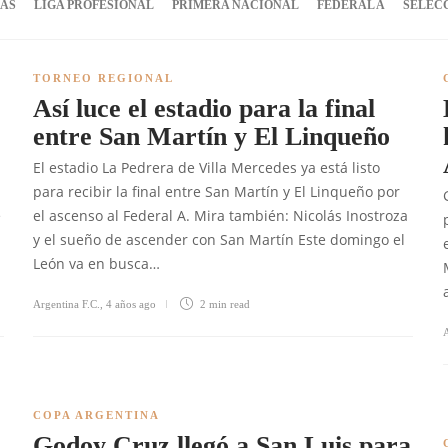
IAS
LIGA PROFESIONAL
PRIMERA NACIONAL
FEDERAL A
SELEC
TORNEO REGIONAL
Así luce el estadio para la final
entre San Martín y El Linqueño
El estadio La Pedrera de Villa Mercedes ya está listo
para recibir la final entre San Martín y El Linqueño por
e
el ascenso al Federal A. Mira también: Nicolás Inostroza
l
y el sueño de ascender con San Martín Este domingo el
León va en busca…
Argentina F.C.
,
4 años ago
2 min
read
A
COPA ARGENTINA
Godoy Cruz llegó a San Luis para