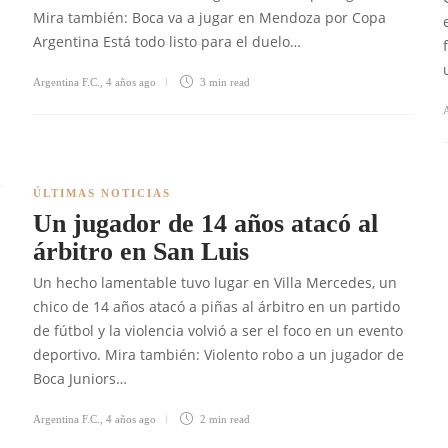
a
Mira también: Boca va a jugar en Mendoza por Copa
Argentina Está todo listo para el duelo…
Argentina F.C.
,
4 años ago
3 min
read
A
ÚLTIMAS NOTICIAS
Un jugador de 14 años atacó al
árbitro en San Luis
Un hecho lamentable tuvo lugar en Villa Mercedes, un
chico de 14 años atacó a piñas al árbitro en un partido
de fútbol y la violencia volvió a ser el foco en un evento
deportivo. Mira también: Violento robo a un jugador de
Boca Juniors…
Argentina F.C.
,
4 años ago
2 min
read