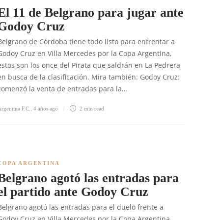
El 11 de Belgrano para jugar ante
Godoy Cruz
Belgrano de Córdoba tiene todo listo para enfrentar a
Godoy Cruz en Villa Mercedes por la Copa Argentina,
estos son los once del Pirata que saldrán en La Pedrera
en busca de la clasificación. Mira también: Godoy Cruz:
comenzó la venta de entradas para la…
rgentina F.C.
,
4 años ago
2 min
read
COPA ARGENTINA
Belgrano agotó las entradas para
el partido ante Godoy Cruz
Belgrano agotó las entradas para el duelo frente a
Godoy Cruz en Villa Mercedes por la Copa Argentina,