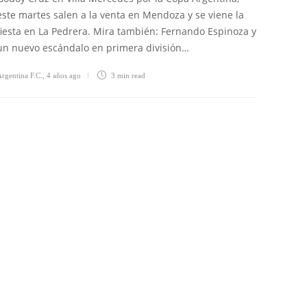
este martes salen a la venta en Mendoza y se viene la
fiesta en La Pedrera. Mira también: Fernando Espinoza y
un nuevo escándalo en primera división…
rgentina F.C.
,
4 años ago
3 min
read