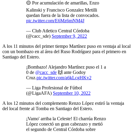
🟡 Por acumulación de amarillas, Enzo
Kalinski y Francisco Gonzalez Metilli
quedan fuera de la lista de convocados.
pic.twitter.com/E6Mz6mNM4J
— Club Atletico Central Córdoba
(@cacc_sde)
September 9, 2022
A los 11 minutos del primer tiempo Martínez puso en ventaja al local
con un bombazo en al área del Ruso Rodríguez para el primero en
Santiago del Estero.
¡Bombazo! Alejandro Martínez puso el 1 a
0 de
@cacc_sde
🙌 ante Godoy
Cruz.
pic.twitter.com/a6kLcgHKv2
— Liga Profesional de Fútbol
(@LigaAFA)
September 10, 2022
A los 12 minutos del complemento Renzo López estiró la ventaja
del local frente al Tomba en Santiago del Estero.
¡Vamo' arriba la Celeste! El charrúa Renzo
López conectó un gran cabezazo y metió
el segundo de Central Córdoba sobre