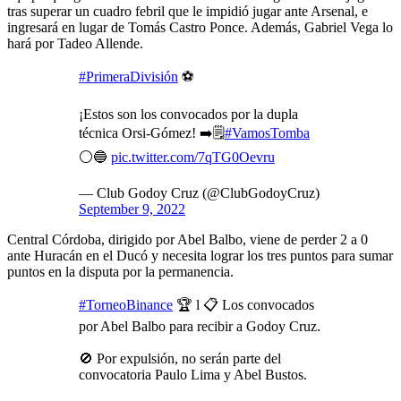
tras superar un cuadro febril que le impidió jugar ante Arsenal, e
ingresará en lugar de Tomás Castro Ponce. Además, Gabriel Vega lo
hará por Tadeo Allende.
#PrimeraDivisión
⚽
¡Estos son los convocados por la dupla
técnica Orsi-Gómez! ➡️🗒️
#VamosTomba
⚪🔵
pic.twitter.com/7qTG0Oevru
— Club Godoy Cruz (@ClubGodoyCruz)
September 9, 2022
Central Córdoba, dirigido por Abel Balbo, viene de perder 2 a 0
ante Huracán en el Ducó y necesita lograr los tres puntos para sumar
puntos en la disputa por la permanencia.
#TorneoBinance
🏆 l 📋 Los convocados
por Abel Balbo para recibir a Godoy Cruz.
🚫 Por expulsión, no serán parte del
convocatoria Paulo Lima y Abel Bustos.