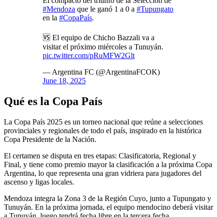
El compacto del triunfo de la Selección de
#Mendoza
que le ganó 1 a 0 a
#Tupungato
en la
#CopaPaís
.
🆚 El equipo de Chicho Bazzali va a
visitar el próximo miércoles a Tunuyán.
pic.twitter.com/pRuMFW2Glt
— Argentina FC (@ArgentinaFCOK)
June 18, 2025
Qué es la Copa País
La Copa País 2025 es un torneo nacional que reúne a selecciones
provinciales y regionales de todo el país, inspirado en la histórica
Copa Presidente de la Nación.
El certamen se disputa en tres etapas: Clasificatoria, Regional y
Final, y tiene como premio mayor la clasificación a la próxima Copa
Argentina, lo que representa una gran vidriera para jugadores del
ascenso y ligas locales.
Mendoza integra la Zona 3 de la Región Cuyo, junto a Tupungato y
Tunuyán. En la próxima jornada, el equipo mendocino deberá visitar
a Tunuyán, luego tendrá fecha libre en la tercera fecha.