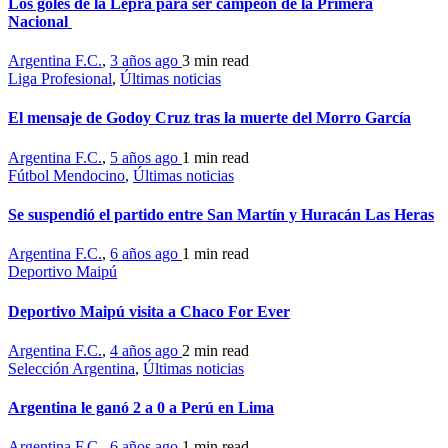
Los goles de la Lepra para ser campeón de la Primera
Nacional
Argentina F.C.
,
3 años ago
3 min
read
Liga Profesional
,
Últimas noticias
El mensaje de Godoy Cruz tras la muerte del Morro García
Argentina F.C.
,
5 años ago
1 min
read
Fútbol Mendocino
,
Últimas noticias
Se suspendió el partido entre San Martín y Huracán Las Heras
Argentina F.C.
,
6 años ago
1 min
read
Deportivo Maipú
Deportivo Maipú visita a Chaco For Ever
Argentina F.C.
,
4 años ago
2 min
read
Selección Argentina
,
Últimas noticias
Argentina le ganó 2 a 0 a Perú en Lima
Argentina F.C.
,
6 años ago
1 min
read